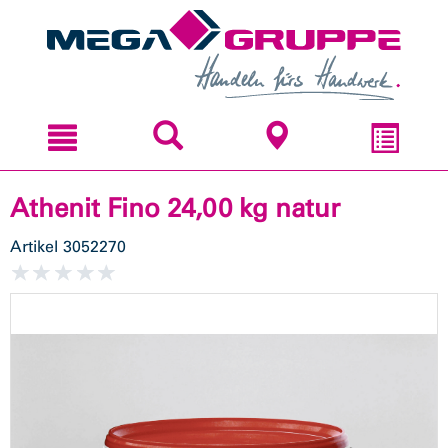
Zum
Zum
Inhal
Navi
sprin
sprin
Athenit Fino 24,00 kg natur
Artikel
3052270