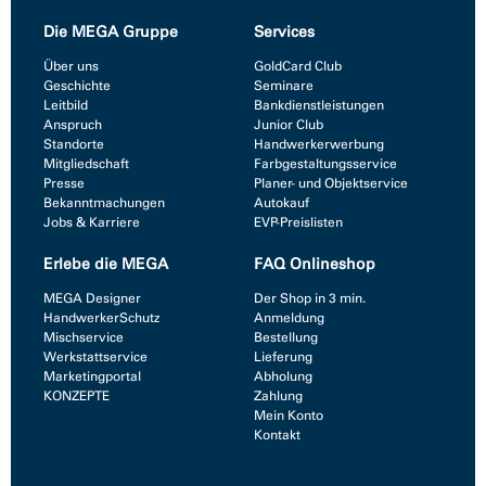
Die MEGA Gruppe
Services
Über uns
GoldCard Club
Geschichte
Seminare
Leitbild
Bankdienstleistungen
Anspruch
Junior Club
Standorte
Handwerkerwerbung
Mitgliedschaft
Farbgestaltungsservice
Presse
Planer- und Objektservice
Bekanntmachungen
Autokauf
Jobs & Karriere
EVP-Preislisten
Erlebe die MEGA
FAQ Onlineshop
MEGA Designer
Der Shop in 3 min.
HandwerkerSchutz
Anmeldung
Mischservice
Bestellung
Werkstattservice
Lieferung
Marketingportal
Abholung
KONZEPTE
Zahlung
Mein Konto
Kontakt