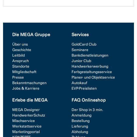
Die MEGA Gruppe
Services
Über uns
GoldCard Club
Geschichte
Seminare
Leitbild
Bankdienstleistungen
Anspruch
Junior Club
Standorte
Handwerkerwerbung
Mitgliedschaft
Farbgestaltungsservice
Presse
Planer- und Objektservice
Bekanntmachungen
Autokauf
Jobs & Karriere
EVP-Preislisten
Erlebe die MEGA
FAQ Onlineshop
MEGA Designer
Der Shop in 3 min.
HandwerkerSchutz
Anmeldung
Mischservice
Bestellung
Werkstattservice
Lieferung
Marketingportal
Abholung