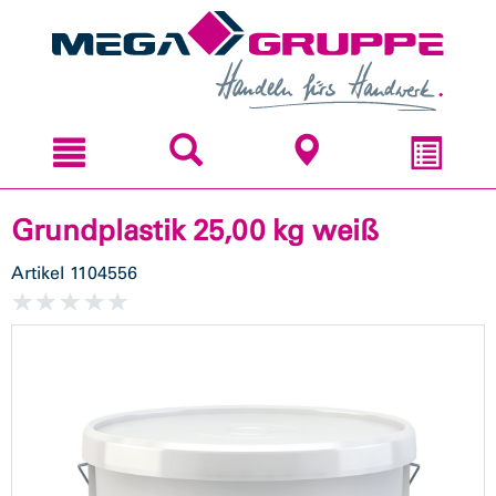
Zum
Zum
Inhal
Navi
sprin
sprin
Grundplastik 25,00 kg weiß
Artikel
1104556