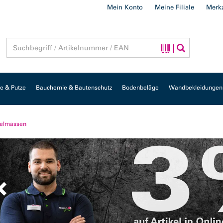
Mein Konto
Meine Filiale
Merkz
 & Putze
Bauchemie & Bautenschutz
Bodenbeläge
Wandbekleidungen
elmassen