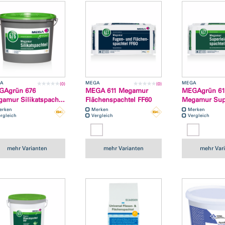
A
MEGA
MEGA
(0)
(0)
GAgrün 676
MEGA 611 Megamur
MEGAgrün 61
amur Silikatspach...
Flächenspachtel FF60
Megamur Supe
erken
Merken
Merken
rgleich
Vergleich
Vergleich
mehr Varianten
mehr Varianten
mehr Var