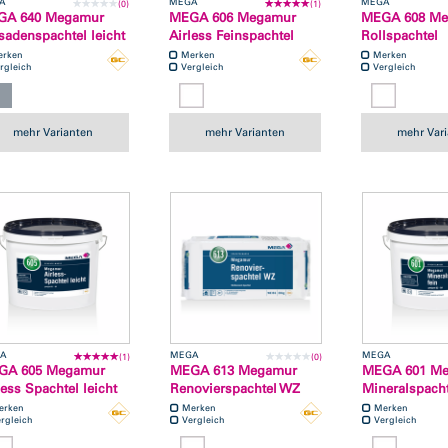
A
MEGA
MEGA
(0)
(1)
GA 640 Megamur
MEGA 606 Megamur
MEGA 608 M
sadenspachtel leicht
Airless Feinspachtel
Rollspachtel
erken
Merken
Merken
rgleich
Vergleich
Vergleich
mehr Varianten
mehr Varianten
mehr Var
A
MEGA
MEGA
(1)
(0)
GA 605 Megamur
MEGA 613 Megamur
MEGA 601 M
less Spachtel leicht
Renovierspachtel WZ
Mineralspacht
erken
Merken
Merken
rgleich
Vergleich
Vergleich