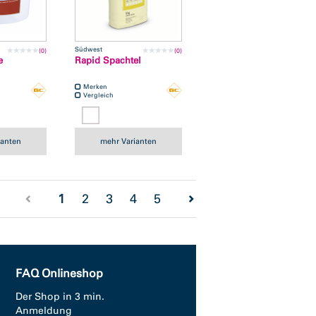
Südwest
(0)
(0)
e
Rapid Spachtel
Merken
Vergleich
ianten
mehr Varianten
(current)
1
2
3
4
5
FAQ Onlineshop
Der Shop in 3 min.
Anmeldung