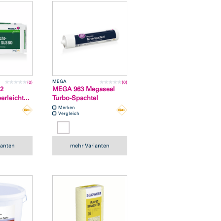
MEGA
(0)
(0)
2
MEGA 963 Megaseal
rleicht...
Turbo-Spachtel
Merken
Vergleich
ianten
mehr Varianten