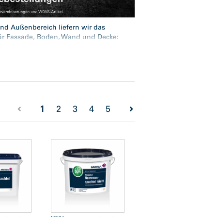
und Außenbereich liefern wir das
ür Fassade, Boden, Wand und Decke:
beschichtungen
,
Volltonfarben
,
lles in handwerksgerechter Profiqualität
: Alligator, Caparol, CD-Color, Keim,
rken.
(current)
1
2
3
4
5