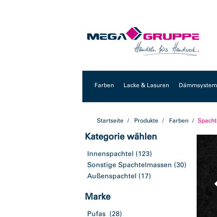
Zum
Zum
Inhalt
Navigationsmenü
springen
springen
Farben
Lacke & Lasuren
Dämmsysteme
Startseite
Produkte
Farben
Spacht
Kategorie wählen
Innenspachtel
(123)
Sonstige Spachtelmassen
(30)
Außenspachtel
(17)
Marke
Pufas
(28)