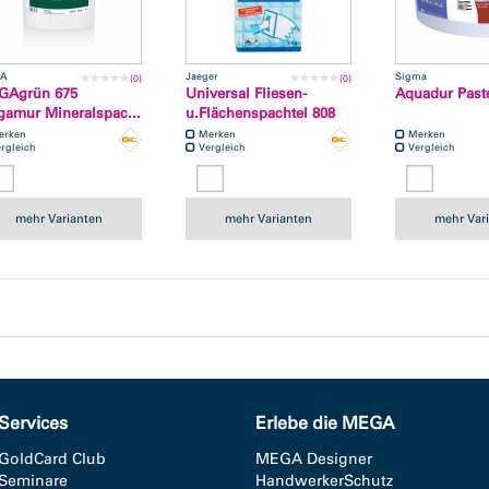
A
Jaeger
Sigma
(0)
(0)
GAgrün 675
Universal Fliesen-
Aquadur Past
amur Mineralspac...
u.Flächenspachtel 808
erken
Merken
Merken
rgleich
Vergleich
Vergleich
mehr Varianten
mehr Varianten
mehr Var
Services
Erlebe die MEGA
GoldCard Club
MEGA Designer
Seminare
HandwerkerSchutz