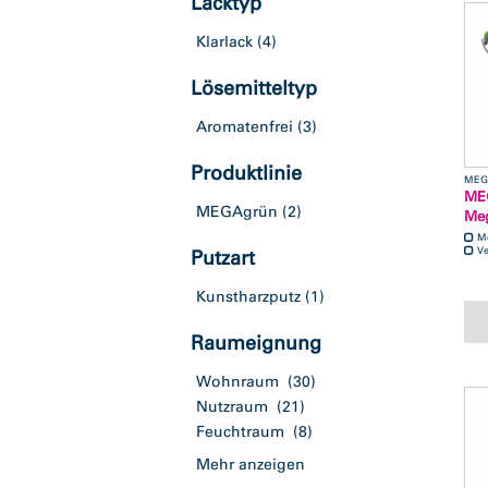
Lacktyp
Klarlack
(4)
Lösemitteltyp
Aromatenfrei
(3)
Produktlinie
MEG
ME
MEGAgrün
(2)
Meg
M
Ve
Putzart
Kunstharzputz
(1)
Raumeignung
Wohnraum
(30)
Nutzraum
(21)
Feuchtraum
(8)
Mehr anzeigen