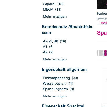
Caparol
(18)
MEGA
(18)
Farben
Mehr anzeigen
geeig
Außen
... me
Brandschutz-/Baustoffkla
Abtön
Spa
ssen
ohne 
Kluthe
A2-s1, d0
(16)
A1
(6)
A2
(2)
Mehr anzeigen
Eigenschaft allgemein
Einkomponentig
(30)
Wasserbasiert
(11)
Spannungsarm
(8)
Mehr anzeigen
Eigenschaft Spachtel