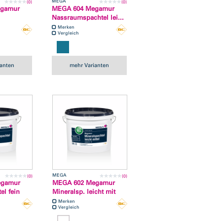
MEGA
(0)
(0)
egamur
MEGA 604 Megamur
Nassraumspachtel lei...
Merken
Vergleich
ianten
mehr Varianten
MEGA
(0)
(0)
egamur
MEGA 602 Megamur
el fein
Mineralsp. leicht mit
Merken
Vergleich