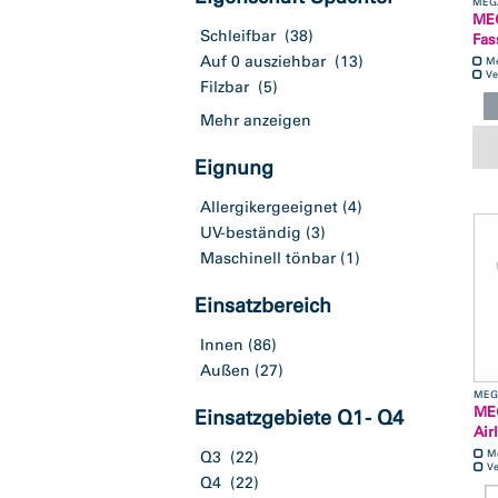
MEG
ME
Schleifbar
(38)
Fas
Auf 0 ausziehbar
(13)
M
Ve
Filzbar
(5)
Mehr anzeigen
Eignung
Allergikergeeignet
(4)
UV-beständig
(3)
Maschinell tönbar
(1)
Einsatzbereich
Innen
(86)
Außen
(27)
MEG
ME
Einsatzgebiete Q1 - Q4
Air
M
Q3
(22)
Ve
Q4
(22)