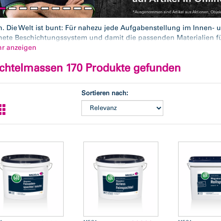
. Die Welt ist bunt: Für nahezu jede Aufgabenstellung im Innen- 
nete Beschichtungssystem und damit die passenden Materialien f
farben
hr anzeigen
,
Innenfarben
,
Grundierungen
,
Spachtelmassen
,
Fußboden
konzentrate
, Beschichtungsstoffe für dekorative Wandtechniken. A
chtelmassen 170 Produkte gefunden
Kompromisse. Unsere Kernpartner in diesem Sortimentsbereich sind
 und Sigma. Darüber hinaus führen wir zahlreiche weitere Profima
Sortieren nach: