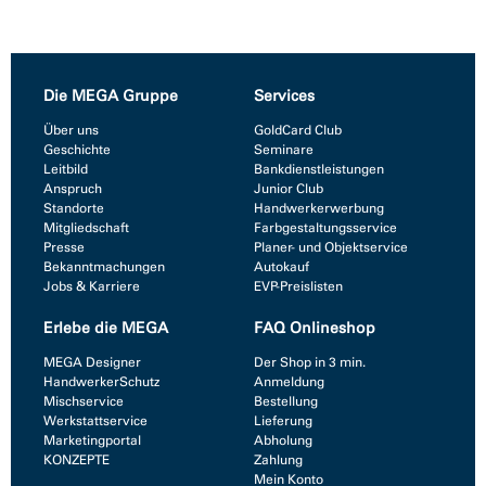
Die MEGA Gruppe
Services
Über uns
GoldCard Club
Geschichte
Seminare
Leitbild
Bankdienstleistungen
Anspruch
Junior Club
Standorte
Handwerkerwerbung
Mitgliedschaft
Farbgestaltungsservice
Presse
Planer- und Objektservice
Bekanntmachungen
Autokauf
Jobs & Karriere
EVP-Preislisten
Erlebe die MEGA
FAQ Onlineshop
MEGA Designer
Der Shop in 3 min.
HandwerkerSchutz
Anmeldung
Mischservice
Bestellung
Werkstattservice
Lieferung
Marketingportal
Abholung
KONZEPTE
Zahlung
Mein Konto