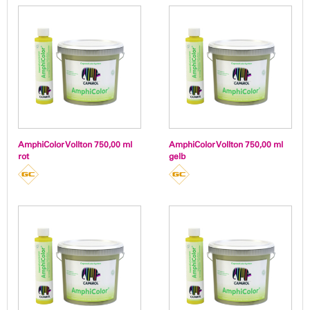
AmphiColor Vollton 750,00 ml
AmphiColor Vollton 750,00 ml
rot
gelb