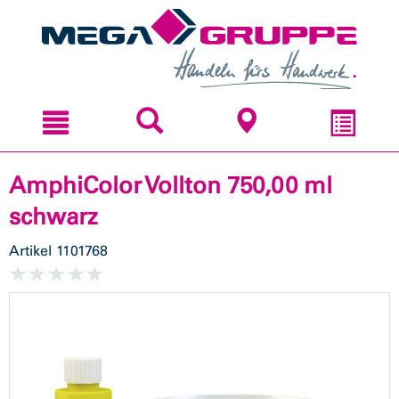
Zum
Zum
Inhal
Navi
sprin
sprin
AmphiColor Vollton 750,00 ml
schwarz
Artikel
1101768