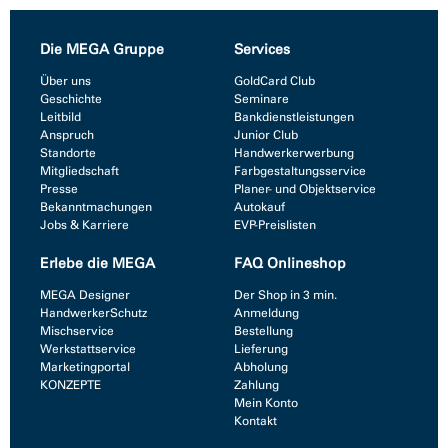
Die MEGA Gruppe
Services
Über uns
GoldCard Club
Geschichte
Seminare
Leitbild
Bankdienstleistungen
Anspruch
Junior Club
Standorte
Handwerkerwerbung
Mitgliedschaft
Farbgestaltungsservice
Presse
Planer- und Objektservice
Bekanntmachungen
Autokauf
Jobs & Karriere
EVP-Preislisten
Erlebe die MEGA
FAQ Onlineshop
MEGA Designer
Der Shop in 3 min.
HandwerkerSchutz
Anmeldung
Mischservice
Bestellung
Werkstattservice
Lieferung
Marketingportal
Abholung
KONZEPTE
Zahlung
Mein Konto
Kontakt