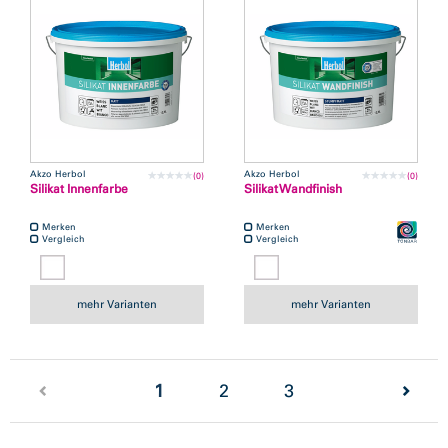
Akzo Herbol
Akzo Herbol
(0)
(0)
Silikat Innenfarbe
Silikat Wandfinish
Merken
Merken
Vergleich
Vergleich
mehr Varianten
mehr Varianten
(current)
1
2
3