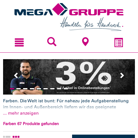
Zum
Zum
Inhal
Navi
sprin
sprin
Farben. Die Welt ist bunt: Für nahezu jede Aufgabenstellung
im Innen- und Außenbereich liefern wir das geeignete
Beschichtungssystem und damit die passenden Materialien für
... mehr anzeigen
Fassade, Boden, Wand und Decke:
Außenfarben
,
Innenfarben
,
Farben 67 Produkte gefunden
Grundierungen
,
Spachtelmassen
,
Fußbodenbeschichtungen
,
Volltonfarben
,
Abtönkonzentrate
, Beschichtungsstoffe für
dekorative Wandtechniken. Alles in handwerksgerechter