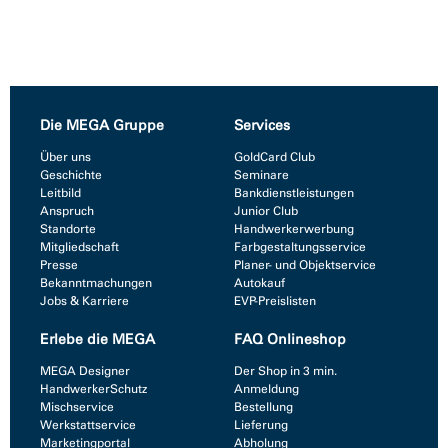
Die MEGA Gruppe
Services
Über uns
GoldCard Club
Geschichte
Seminare
Leitbild
Bankdienstleistungen
Anspruch
Junior Club
Standorte
Handwerkerwerbung
Mitgliedschaft
Farbgestaltungsservice
Presse
Planer- und Objektservice
Bekanntmachungen
Autokauf
Jobs & Karriere
EVP-Preislisten
Erlebe die MEGA
FAQ Onlineshop
MEGA Designer
Der Shop in 3 min.
HandwerkerSchutz
Anmeldung
Mischservice
Bestellung
Werkstattservice
Lieferung
Marketingportal
Abholung