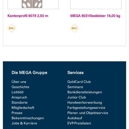
Kantenprofil 9079 2,50 m
MEGA 803 Vlieskleber 16,00 kg
Die MEGA Gruppe
Services
Über uns
GoldCard Club
Geschichte
Seminare
Leitbild
Bankdienstleistungen
Anspruch
Junior Club
Standorte
Handwerkerwerbung
Mitgliedschaft
Farbgestaltungsservice
Presse
Planer- und Objektservice
Bekanntmachungen
Autokauf
Jobs & Karriere
EVP-Preislisten