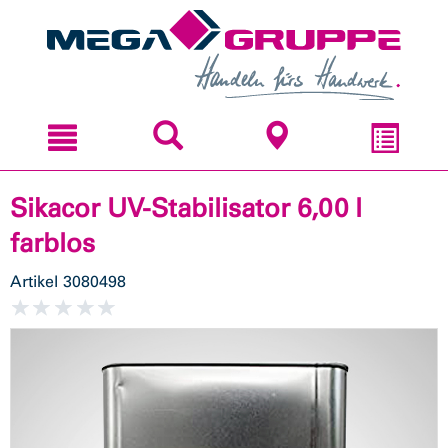
Zum
Zum
Inhal
Navi
sprin
sprin
Sikacor UV-Stabilisator 6,00 l
farblos
Artikel
3080498