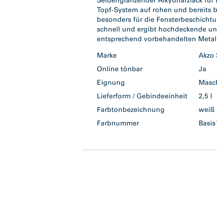
Seidenglänzender Alkydharzlack für 
Topf-System auf rohen und bereits b
besonders für die Fensterbeschichtun
schnell und ergibt hochdeckende und
entsprechend vorbehandelten Metall
Marke
Akzo
Online tönbar
Ja
Eignung
Masc
Lieferform / Gebindeeinheit
2,5 l
Farbtonbezeichnung
wei
Farbnummer
Basi