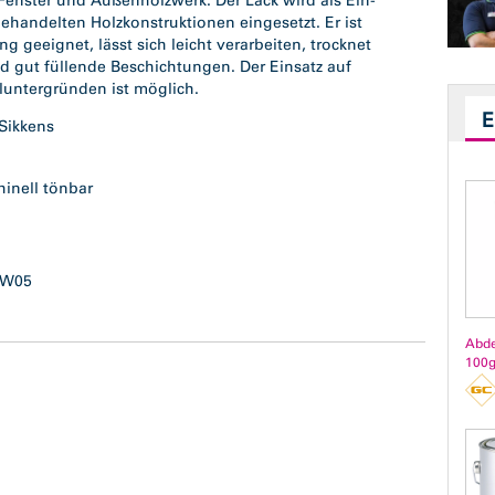
Fenster und Außenholzwerk. Der Lack wird als Ein-
ehandelten Holzkonstruktionen eingesetzt. Er ist
g geeignet, lässt sich leicht verarbeiten, trocknet
 gut füllende Beschichtungen. Der Einsatz auf
untergründen ist möglich.
 Sikkens
hinell tönbar
ß
s W05
Abde
100g