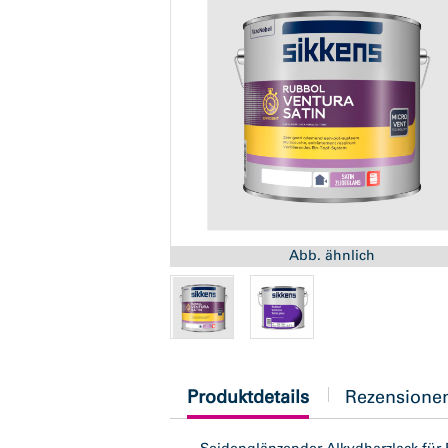
Abb. ähnlich
current
Produktdetails
Rezensione
tab: