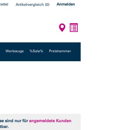
ettel
Anmelden
Artikelvergleich
(
0
)
Werkzeuge
%Sale%
Preishammer
se sind nur für
angemeldete Kunden
tbar.