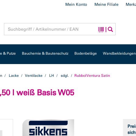
Mein Konto
Meine Filiale
Merkz
 & Putze
Bauchemie & Bautenschutz
Bodenbeläge
Wandbekleidungen
en
Lacke
Ventilacke
LH
sdgl.
Rubbol Ventura Satin
,50 l weiß Basis W05
Prei
sich