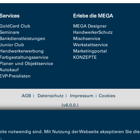
Services
Erlebe die MEGA
GoldCard Club
MEGA Designer
Seminare
HandwerkerSchutz
Bankdienstleistungen
Mischservice
Junior Club
Werkstattservice
Handwerkerwerbung
Marketingportal
Farbgestaltungsservice
KONZEPTE
Planer- und Objektservice
Autokauf
EVP-Preislisten
AGB
Datenschutz
Impressum
Cookies
(v6.0.0.)
ite notwendig sind. Mit Nutzung der Webseite akzeptieren Sie die
g
.