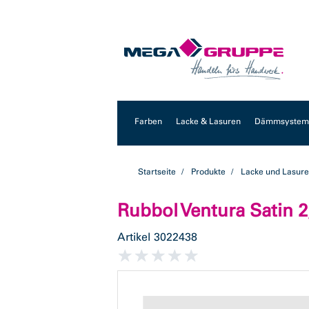
Zum
Zum
Inhalt
Navigationsmenü
springen
springen
Farben
Lacke & Lasuren
Dämmsysteme
Startseite
Produkte
Lacke und Lasur
Rubbol Ventura Satin 2
Artikel
3022438