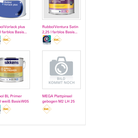
ol Vorlack plus
Rubbol Ventura Satin
l farblos Basis...
2,25 l farblos Basis...
ol BL Primer
MEGA Plattpinsel
 l weiß Basis W05
gebogen M2 LH 25