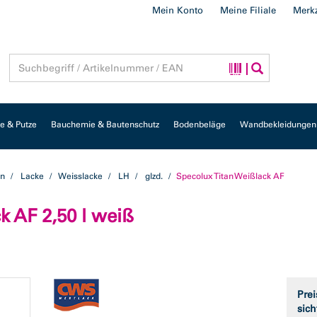
Mein Konto
Meine Filiale
Merkz
 & Putze
Bauchemie & Bautenschutz
Bodenbeläge
Wandbekleidungen
en
Lacke
Weisslacke
LH
glzd.
Specolux Titan Weißlack AF
k AF 2,50 l weiß
Prei
sich