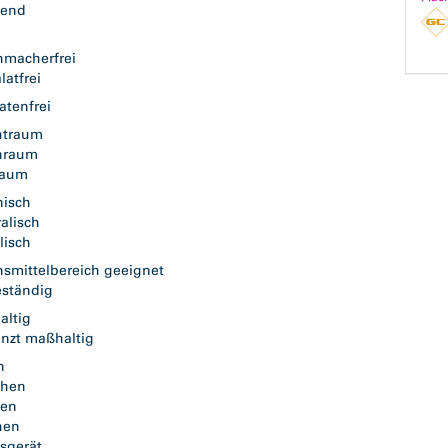
zend
hmacherfrei
latfrei
atenfrei
htraum
nraum
raum
nisch
ralisch
llisch
smittelbereich geeignet
eständig
altig
enzt maßhaltig
en
ichen
tzen
hen
ssgerät