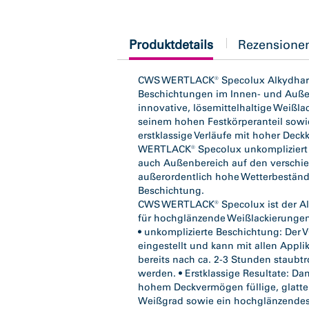
current
Produktdetails
Rezensione
tab:
CWS WERTLACK® Specolux Alkydharzla
Beschichtungen im Innen- und Auße
innovative, lösemittelhaltige Weißla
seinem hohen Festkörperanteil sowi
erstklassige Verläufe mit hoher Dec
WERTLACK® Specolux unkompliziert 
auch Außenbereich auf den verschi
außerordentlich hohe Wetterbeständi
Beschichtung.
CWS WERTLACK® Specolux ist der Alk
für hochglänzende Weißlackierunge
• unkomplizierte Beschichtung: Der 
eingestellt und kann mit allen Appli
bereits nach ca. 2-3 Stunden staubt
werden. • Erstklassige Resultate: Da
hohem Deckvermögen füllige, glatte 
Weißgrad sowie ein hochglänzendes 