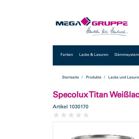
Zum
Zum
Inhalt
Navigationsmenü
springen
springen
Farben
Lacke & Lasuren
Dämmsysteme
Startseite
Produkte
Lacke und Lasur
Specolux Titan Weißlac
Artikel
1030170