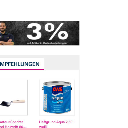
EMPFEHLUNGEN
kateur-Spachtel
Haftgrund Aqua 2,50 l
rei Holzgriff 80,...
weiß