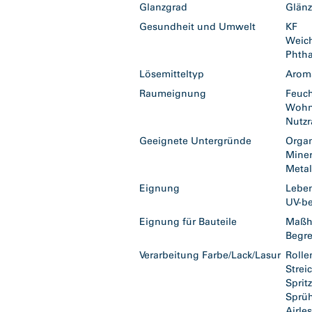
Glanzgrad
Glän
Gesundheit und Umwelt
KF
Weic
Phtha
Lösemitteltyp
Arom
Raumeignung
Feuc
Woh
Nutz
Geeignete Untergründe
Orga
Mine
Meta
Eignung
Leben
UV-b
Eignung für Bauteile
Maßh
Begr
Verarbeitung Farbe/Lack/Lasur
Roll
Stre
Spri
Sprü
Airle