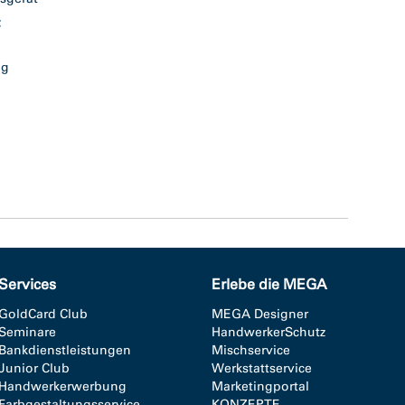
 C
sig
ß
Services
Erlebe die MEGA
GoldCard Club
MEGA Designer
Seminare
HandwerkerSchutz
Bankdienstleistungen
Mischservice
Junior Club
Werkstattservice
Handwerkerwerbung
Marketingportal
Farbgestaltungsservice
KONZEPTE