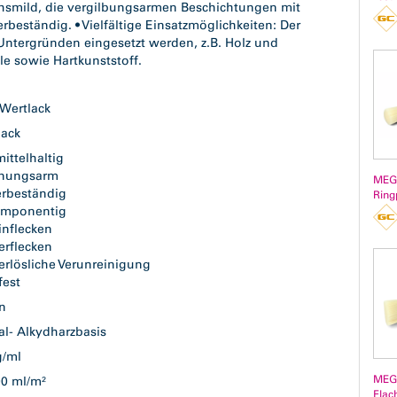
hsmild, die vergilbungsarmen Beschichtungen mit
beständig. • Vielfältige Einsatzmöglichkeiten: Der
Untergründen eingesetzt werden, z.B. Holz und
le sowie Hartkunststoff.
Wertlack
lack
ittelhaltig
nungsarm
MEG
erbeständig
Ring
omponentig
inflecken
erflecken
rlösliche Verunreinigung
kfest
en
al- Alkydharzbasis
 g/ml
MEG
00 ml/m²
Flac