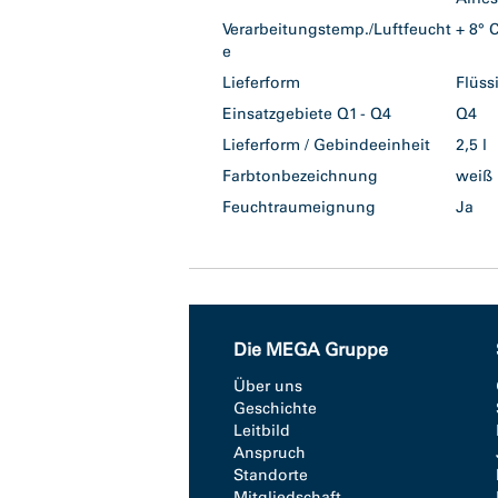
Verarbeitungstemp./Luftfeucht
+ 8°
e
Lieferform
Flüs
Einsatzgebiete Q1 - Q4
Q4
Lieferform / Gebindeeinheit
2,5 l
Farbtonbezeichnung
wei
Feuchtraumeignung
Ja
Die MEGA Gruppe
Über uns
Geschichte
Leitbild
Anspruch
Standorte
Mitgliedschaft