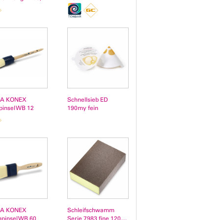
A KONEX
Schnellsieb ED
pinsel WB 12
190my fein
A KONEX
Schleifschwamm
hpinsel WB 60
Serie 7983 fine 120,...