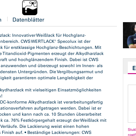
n
Datenblätter
ck: Innovativer Weißlack für Hochglanz-
nbereich. CWS WERTLACK® Specolux ist der
ck für erstklassige Hochglanz-Beschichtungen. Mit
e Titandioxid-Pigmenten erzeugt der Alkydharzlack
kkraft und hochglänzendem Finish. Dabei ist CWS
anzuwenden und überzeugt sowohl im Innen- als
edensten Untergründen. Die Vergilbungsarmut und
gkeit garantieren optimale Langlebigkeit der
ydharzlack mit vielseitigen Einsatzmöglichkeiten
n!
VOC-konforme Alkydharzlack ist verarbeitungsfertig
kationsverfahren aufgetragen werden. Dabei ist er
rocken und kann nach ca. 10 Stunden überarbeitet
nk ca. 76% Festkörpergehalt erzeugt der Weißlack mit
Verläufe. Die Lackierung weist einen hohen
Stuk
Finish auf. • Beständige Lackierungen: CWS
rostf