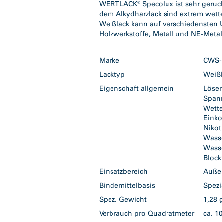
WERTLACK® Specolux ist sehr geruc
dem Alkydharzlack sind extrem wetter
Weißlack kann auf verschiedensten 
Holzwerkstoffe, Metall und NE-Metal
Marke
CWS-
Lacktyp
Weiß
Eigenschaft allgemein
Lösem
Span
Wett
Eink
Nikot
Wass
Wasse
Bloc
Einsatzbereich
Auß
Bindemittelbasis
Spezi
Spez. Gewicht
1,28
Verbrauch pro Quadratmeter
ca. 1