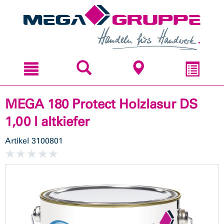
Zum
Zum
Inhal
Navi
sprin
sprin
MEGA 180 Protect Holzlasur DS
1,00 l altkiefer
Artikel
3100801