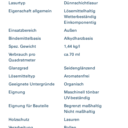
Lasurtyp
Dünnschichtlasur
Eigenschaft allgemein
Lösemittelhaltig
Wetterbeständig
Einkomponentig
Einsatzbereich
Außen
Bindemittelbasis
Alkydharzbasis
Spez. Gewicht
1,44 kg/l
Verbrauch pro
ca.70 ml
Quadratmeter
Glanzgrad
Seidenglänzend
Lösemitteltyp
Aromatenfrei
Geeignete Untergründe
Organisch
Eignung
Maschinell tönbar
UV-beständig
Eignung für Bauteile
Begrenzt maßhaltig
Nicht maßhaltig
Holzschutz
Lasuren
Verarbeitung
Rollen