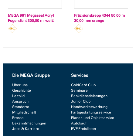
MEGA 961 Megaseal Acryl
Präzisionskrepp 4344 50,00 m
Fugendicht 300,00 ml weiß
30,00 mm orange
Die MEGA Gruppe
Services
Über uns
GoldCard Club
Geschichte
Seminare
Leitbild
Bankdienstleistungen
Anspruch
Junior Club
Standorte
Handwerkerwerbung
Mitgliedschaft
Farbgestaltungsservice
Presse
Planer- und Objektservice
Bekanntmachungen
Autokauf
Jobs & Karriere
EVP-Preislisten