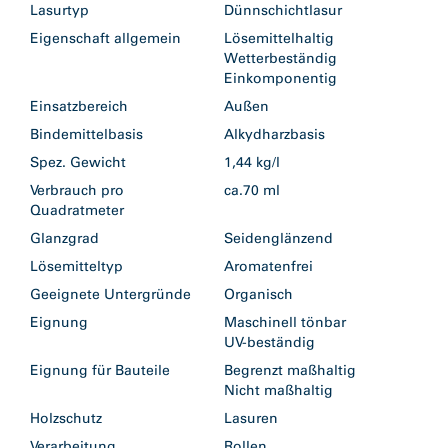
Lasurtyp
Dünnschichtlasur
Eigenschaft allgemein
Lösemittelhaltig
Wetterbeständig
Einkomponentig
Einsatzbereich
Außen
Bindemittelbasis
Alkydharzbasis
Spez. Gewicht
1,44 kg/l
Verbrauch pro
ca.70 ml
Quadratmeter
Glanzgrad
Seidenglänzend
Lösemitteltyp
Aromatenfrei
Geeignete Untergründe
Organisch
Eignung
Maschinell tönbar
UV-beständig
Eignung für Bauteile
Begrenzt maßhaltig
Nicht maßhaltig
Holzschutz
Lasuren
Verarbeitung
Rollen