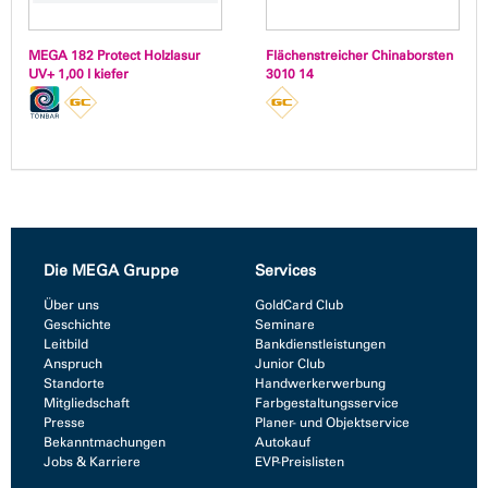
MEGA 182 Protect Holzlasur
Flächenstreicher Chinaborsten
UV+ 1,00 l kiefer
3010 14
Die MEGA Gruppe
Services
Über uns
GoldCard Club
Geschichte
Seminare
Leitbild
Bankdienstleistungen
Anspruch
Junior Club
Standorte
Handwerkerwerbung
Mitgliedschaft
Farbgestaltungsservice
Presse
Planer- und Objektservice
Bekanntmachungen
Autokauf
Jobs & Karriere
EVP-Preislisten