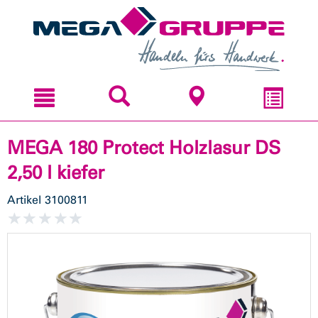
Zum
Zum
Inhal
Navi
sprin
sprin
MEGA 180 Protect Holzlasur DS
2,50 l kiefer
Artikel
3100811