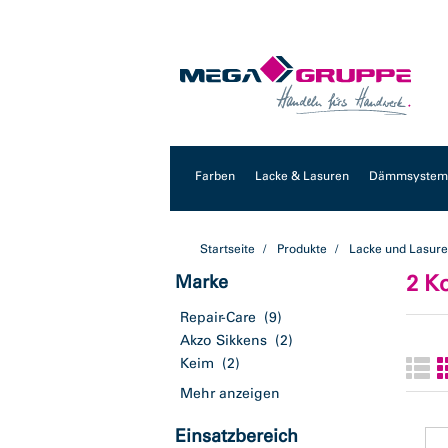
Zum
Zum
Inhalt
Navigationsmenü
springen
springen
Farben
Lacke & Lasuren
Dämmsysteme
Startseite
Produkte
Lacke und Lasur
2 K
Marke
Repair-Care
(9)
Akzo Sikkens
(2)
Keim
(2)
Mehr anzeigen
Einsatzbereich