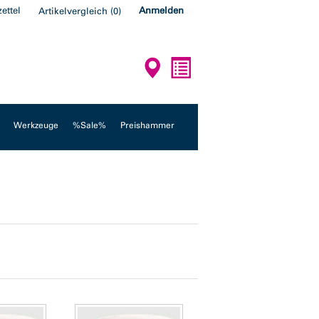
ettel
Anmelden
Artikelvergleich
(
0
)
Werkzeuge
%Sale%
Preishammer