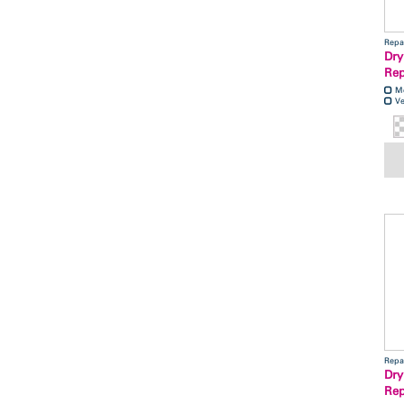
Repa
Dry
Rep
M
Ve
Repa
Dry
Rep