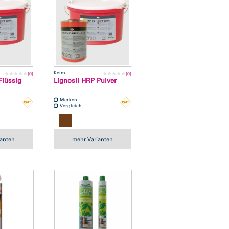
Keim
(0)
(0)
Flüssig
Lignosil HRP Pulver
Merken
Vergleich
ianten
mehr Varianten