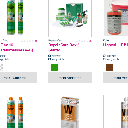
ir-Care
Repair-Care
Keim
(0)
(0)
 Flex 16
Repair-Care Box 5
Lignosil HRP 
araturmasse (A+B)
Starter
erken
Merken
Merken
rgleich
Vergleich
Vergleich
mehr Varianten
mehr Varianten
mehr Var