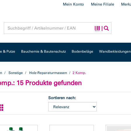
Mein Konto
Meine Filiale
Merkz
 & Putze
Bauchemie & Bautenschutz
Bodenbeläge
Wandbekleidungen
en
Sonstige
Holz-Reparaturmassen
2 Komp.
omp.
: 15 Produkte gefunden
Sortieren nach: