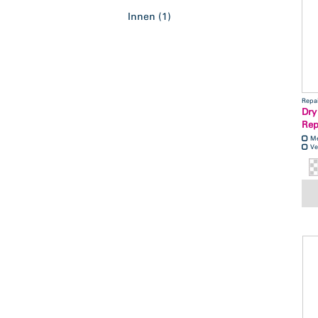
Innen
(1)
Repa
Dry
Rep
M
Ve