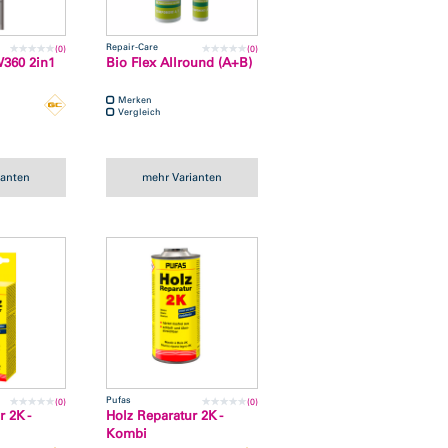
Repair-Care
(0)
(0)
W360 2in1
Bio Flex Allround (A+B)
Merken
Vergleich
ianten
mehr Varianten
Pufas
(0)
(0)
r 2K -
Holz Reparatur 2K -
Kombi