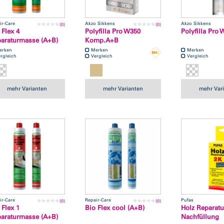
ir-Care
Akzo Sikkens
Akzo Sikkens
(0)
(0)
 Flex 4
Polyfilla Pro W350
Polyfilla Pro 
araturmasse (A+B)
Komp.A+B
erken
Merken
Merken
rgleich
Vergleich
Vergleich
mehr Varianten
mehr Varianten
mehr Var
ir-Care
Repair-Care
Pufas
(0)
(0)
 Flex 1
Bio Flex cool (A+B)
Holz Reparatu
araturmasse (A+B)
Nachfüllung