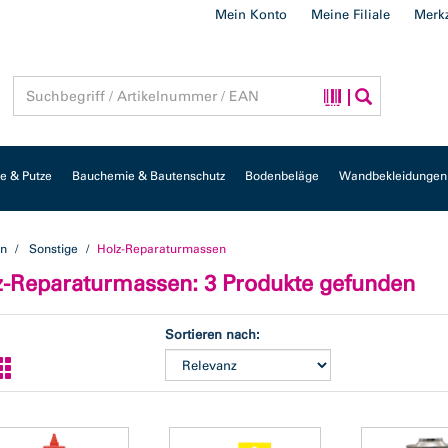
Mein Konto
Meine Filiale
Merkz
 & Putze
Bauchemie & Bautenschutz
Bodenbeläge
Wandbekleidungen
en
Sonstige
Holz-Reparaturmassen
z-Reparaturmassen
: 3 Produkte gefunden
Sortieren nach: