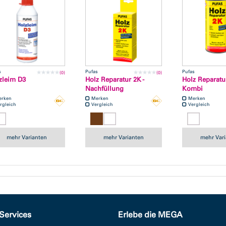
s
Pufas
Pufas
(0)
(0)
zleim D3
Holz Reparatur 2K -
Holz Reparatur
Nachfüllung
Kombi
erken
Merken
Merken
rgleich
Vergleich
Vergleich
mehr Varianten
mehr Varianten
mehr Var
Services
Erlebe die MEGA