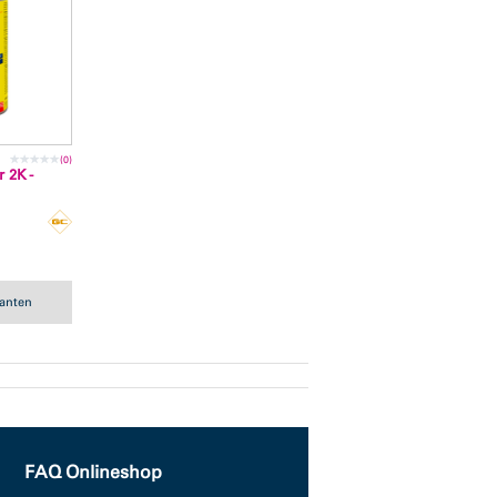
(0)
 2K -
ianten
FAQ Onlineshop