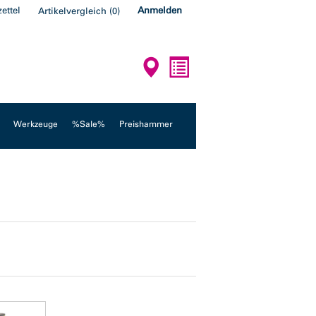
ettel
Anmelden
Artikelvergleich
(
0
)
Werkzeuge
%Sale%
Preishammer