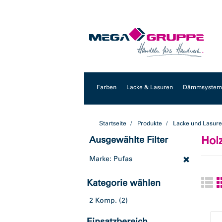
Zum
Zum
Inhalt
Navigationsmenü
springen
springen
Farben
Lacke & Lasuren
Dämmsysteme
Startseite
Produkte
Lacke und Lasur
Hol
Ausgewählte Filter
Marke: Pufas
Kategorie wählen
2 Komp.
(2)
Einsatzbereich