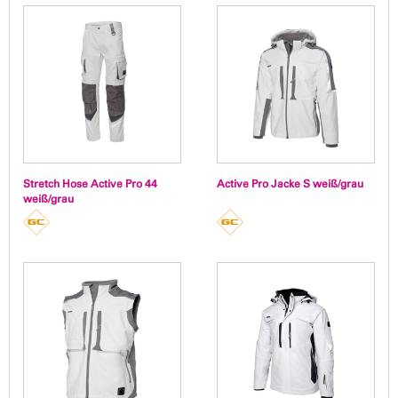
Stretch Hose Active Pro 44
Active Pro Jacke S weiß/grau
weiß/grau