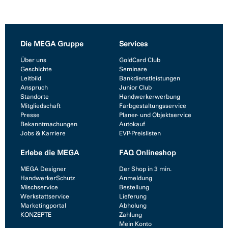
Die MEGA Gruppe
Services
Über uns
GoldCard Club
Geschichte
Seminare
Leitbild
Bankdienstleistungen
Anspruch
Junior Club
Standorte
Handwerkerwerbung
Mitgliedschaft
Farbgestaltungsservice
Presse
Planer- und Objektservice
Bekanntmachungen
Autokauf
Jobs & Karriere
EVP-Preislisten
Erlebe die MEGA
FAQ Onlineshop
MEGA Designer
Der Shop in 3 min.
HandwerkerSchutz
Anmeldung
Mischservice
Bestellung
Werkstattservice
Lieferung
Marketingportal
Abholung
KONZEPTE
Zahlung
Mein Konto