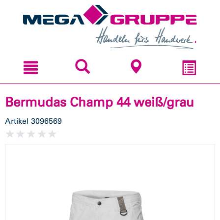
Zum
Zum
Inhal
Navi
sprin
sprin
Bermudas Champ 44 weiß/grau
Artikel
3096569