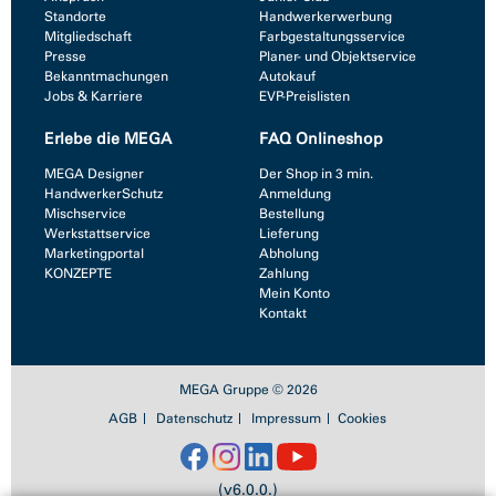
Standorte
Handwerkerwerbung
Mitgliedschaft
Farbgestaltungsservice
Presse
Planer- und Objektservice
Bekanntmachungen
Autokauf
Jobs & Karriere
EVP-Preislisten
Erlebe die MEGA
FAQ Onlineshop
MEGA Designer
Der Shop in 3 min.
HandwerkerSchutz
Anmeldung
Mischservice
Bestellung
Werkstattservice
Lieferung
Marketingportal
Abholung
KONZEPTE
Zahlung
Mein Konto
Kontakt
MEGA Gruppe © 2026
AGB
Datenschutz
Impressum
Cookies
(v6.0.0.)