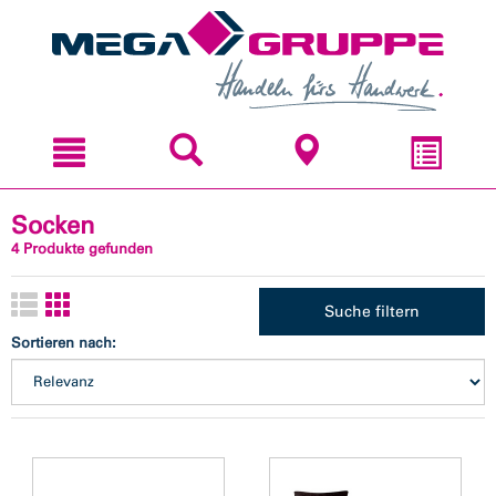
Zum
Zum
Inhal
Navi
sprin
sprin
Socken
4 Produkte gefunden
Suche filtern
Sortieren nach: