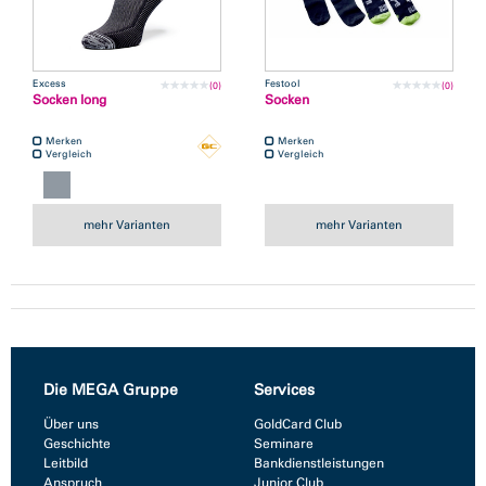
Excess
Festool
(0)
(0)
Socken long
Socken
Merken
Merken
Vergleich
Vergleich
mehr Varianten
mehr Varianten
Die MEGA Gruppe
Services
Über uns
GoldCard Club
Geschichte
Seminare
Leitbild
Bankdienstleistungen
Anspruch
Junior Club