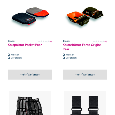
Janser
Janser
(0)
(0)
Kniepolster Pocket Paar
Knieschützer Fento Original
Paar
Merken
Merken
Vergleich
Vergleich
mehr Varianten
mehr Varianten