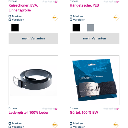
Excess
Excess
(0)
(0)
Knieschoner, EVA,
Hängetasche, PES
Einheitsgröße
Merken
Merken
Vergleich
Vergleich
mehr Varianten
mehr Varianten
Excess
Excess
(0)
(0)
Ledergürtel, 100% Leder
Gürtel, 100 % BW
Merken
Merken
Vergleich
Vergleich