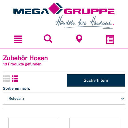
Zum
Zum
Inhal
Navi
sprin
sprin
Zubehör Hosen
19 Produkte gefunden
Suche filtern
Sortieren nach: