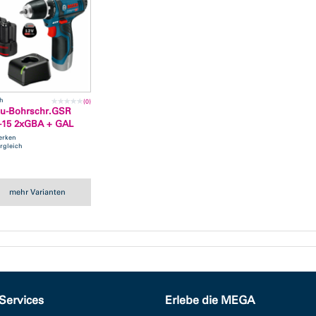
h
(0)
u-Bohrschr.GSR
-15 2xGBA + GAL
erken
rgleich
mehr Varianten
Services
Erlebe die MEGA