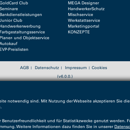
GoldCard Club
MEGA Designer
Seminare
HandwerkerSchutz
Bankdienstleistungen
Mischservice
Junior Club
Werkstattservice
Handwerkerwerbung
Marketingportal
Farbgestaltungsservice
KONZEPTE
Planer- und Objektservice
Autokauf
EVP-Preislisten
AGB
Datenschutz
Impressum
Cookies
(v6.0.0.)
ite notwendig sind. Mit Nutzung der Webseite akzeptieren Sie die
g
.
enutzerfreundlichkeit und für Statistikzwecke genutzt werden. F
timmung. Weitere Informationen dazu finden Sie in unserer
Datensc