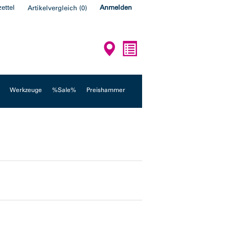
ettel
Anmelden
Artikelvergleich
(
0
)
Werkzeuge
%Sale%
Preishammer