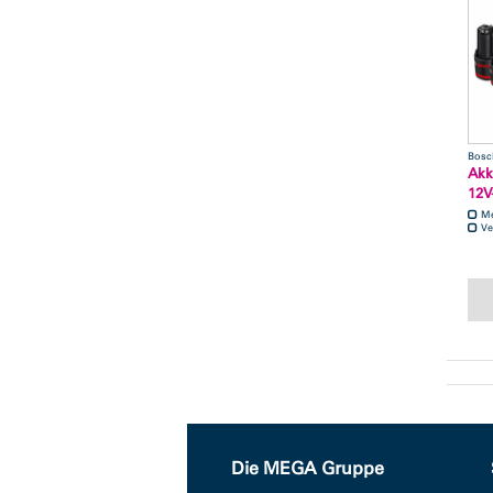
Bosc
Akk
12V
M
Ve
Die MEGA Gruppe