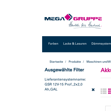
Zum
Zum
Inhalt
Navigationsmenü
springen
springen
Farben
Lacke & Lasuren
Dämmsysteme
Startseite
Produkte
Maschinen und W
Akk
Ausgewählte Filter
Lieferantensystemname:
GSR 12V-15 Prof.,2x2,0
Ah,GAL