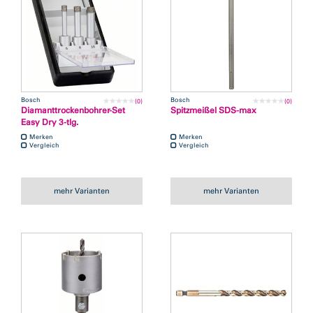
Bosch
Bosch
(0)
(0)
Diamanttrockenbohrer-Set
Spitzmeißel SDS-max
Easy Dry 3-tlg.
Merken
Merken
Vergleich
Vergleich
mehr Varianten
mehr Varianten