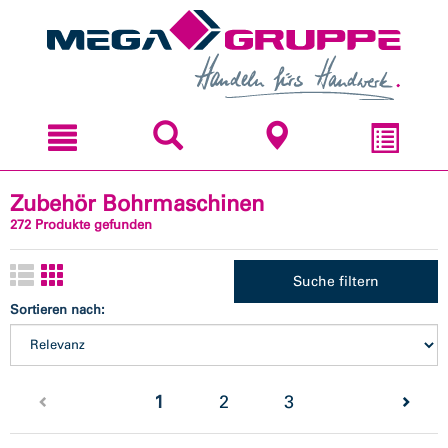
Zum
Zum
Inhal
Navi
sprin
sprin
Zubehör Bohrmaschinen
272 Produkte gefunden
Suche filtern
Sortieren nach:
(current)
1
2
3