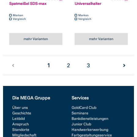
Spatmeißel SDS-max
Universalhalter
Merken
Merken
Vergleich
Vergleich
mehr Varianten
mehr Varianten
(current)
1
2
3
Die MEGA Gruppe
Services
Über uns
GoldCard Club
Geschichte
Seminare
Leitbild
Bankdienstleistungen
Anspruch
Junior Club
Standorte
Handwerkerwerbung
Mitgliedschaft
Farbgestaltungsservice