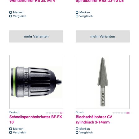
Wendelrührer HS 3/L M14
Spiralbohrer HSS D3-10 CE
Merken
Merken
Vergleich
Vergleich
mehr Varianten
mehr Varianten
Festool
Bosch
(0)
(0)
Schnellspannbohrfutter BF-FX
Blechschälbohrer CV
10
zylindrisch 3-14mm
Merken
Merken
Vergleich
Vergleich