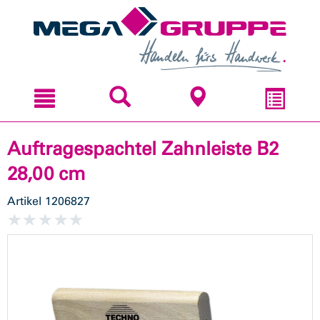
Zum
Zum
Inhal
Navi
sprin
sprin
Auftragespachtel Zahnleiste B2
28,00 cm
Artikel
1206827