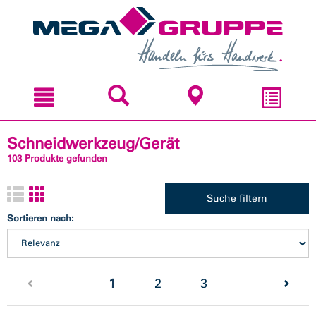
Zum
Zum
Inhal
Navi
sprin
sprin
Schneidwerkzeug/Gerät
103 Produkte gefunden
Suche filtern
Sortieren nach:
(current)
1
2
3