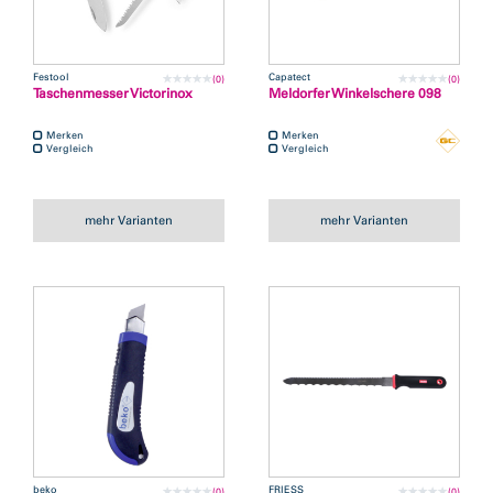
Festool
Capatect
(0)
(0)
Taschenmesser Victorinox
Meldorfer Winkelschere 098
Merken
Merken
Vergleich
Vergleich
mehr Varianten
mehr Varianten
beko
FRIESS
(0)
(0)