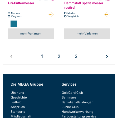
Uni-Cuttermesser
Dämmstoff Spezialmesser
rostfrei
Merken
Merken
Vergleich
Vergleich
mehr Varianten
mehr Varianten
(current)
1
2
3
Die MEGA Gruppe
Services
Über uns
GoldCard Club
Geschichte
Seminare
Leitbild
Bankdienstleistungen
Anspruch
Junior Club
Standorte
Handwerkerwerbung
Mitgliedschaft
Farbgestaltungsservice