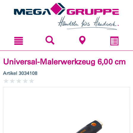
Zum
Zum
Inhal
Navi
sprin
sprin
Universal-Malerwerkzeug 6,00 cm
Artikel
3034108