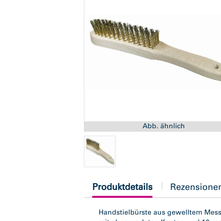
Abb. ähnlich
current
Produktdetails
Rezensione
tab:
Handstielbürste aus gewelltem Messi