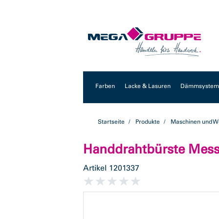
Zum
Zum
Inhalt
Navigationsmenü
springen
springen
Farben
Lacke & Lasuren
Dämmsysteme
Startseite
Produkte
Maschinen und W
Handdrahtbürste Messi
Artikel
1201337