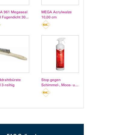
A 961 Megaseal
MEGA Acrylwalze
l Fugendicht 30...
10,00 cm
drahtbürste
Stop gegen
 3-reihig
Schimmel-, Moos- u....