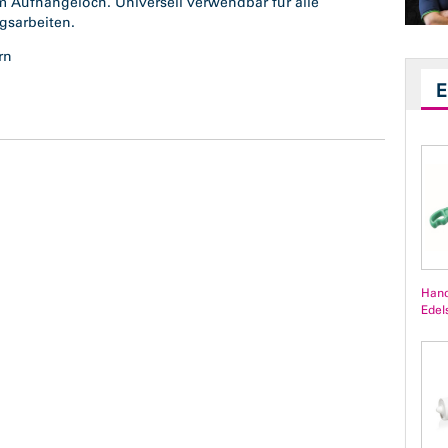
Aufhängeloch. Universell verwendbar für alle
gsarbeiten.
orn
Hand
Edel