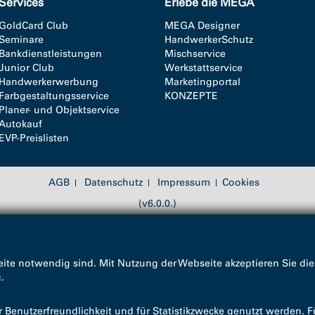
Services
Erlebe die MEGA
GoldCard Club
MEGA Designer
Seminare
HandwerkerSchutz
Bankdienstleistungen
Mischservice
Junior Club
Werkstattservice
Handwerkerwerbung
Marketingportal
Farbgestaltungsservice
KONZEPTE
Planer- und Objektservice
Autokauf
EVP-Preislisten
AGB
Datenschutz
Impressum
Cookies
(v6.0.0.)
ite notwendig sind. Mit Nutzung der Webseite akzeptieren Sie die
g
.
enutzerfreundlichkeit und für Statistikzwecke genutzt werden. F