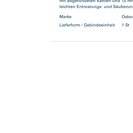
mit abgerundeten Kanten und 10 mm 
leichten Entrostungs- und Säuberun
Marke
Osb
Lieferform / Gebindeeinheit
1 St