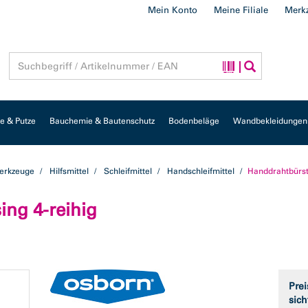
Mein Konto
Meine Filiale
Merkz
 & Putze
Bauchemie & Bautenschutz
Bodenbeläge
Wandbekleidungen
erkzeuge
Hilfsmittel
Schleifmittel
Handschleifmittel
Handdrahtbürst
ng 4-reihig
Prei
sich