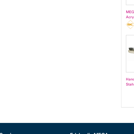
MEG
Acry
Hand
Stahl