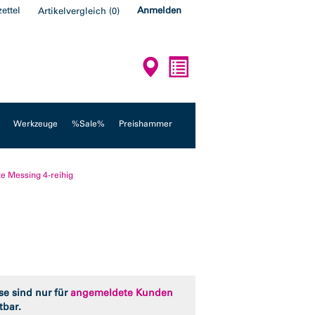
ettel
Anmelden
Artikelvergleich
(
0
)
Werkzeuge
%Sale%
Preishammer
e Messing 4-reihig
se sind nur für
angemeldete Kunden
tbar.