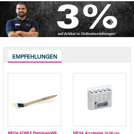
EMPFEHLUNGEN
MEGA KONEX Plattpinsel WB
MEGA Acrylwalze 10,00 cm