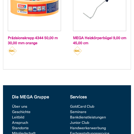
Präzisionskrepp 4344 50,00 m
MEGA Heizkörperbügel 9,00 cm
30,00 mm orange
45,00 cm
Die MEGA Gruppe
Services
Über uns
GoldCard Club
Geschichte
Seminare
Leitbild
Bankdienstleistungen
Anspruch
Junior Club
Standorte
Handwerkerwerbung
Mitgliedschaft
Farbgestaltungsservice