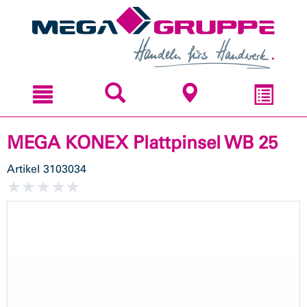
Zum
Zum
Inhal
Navi
sprin
sprin
MEGA KONEX Plattpinsel WB 25
Artikel
3103034