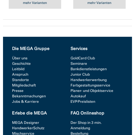
mehr Varianten
mehr Varianten
Die MEGA Gruppe
Services
Über uns
GoldCard Club
Geschichte
Seminare
Leitbild
Bankdienstleistungen
Anspruch
Junior Club
Standorte
Handwerkerwerbung
Mitgliedschaft
Farbgestaltungsservice
Presse
Planer- und Objektservice
Bekanntmachungen
Autokauf
Jobs & Karriere
EVP-Preislisten
Erlebe die MEGA
FAQ Onlineshop
MEGA Designer
Der Shop in 3 min.
HandwerkerSchutz
Anmeldung
Mischservice
Bestellung