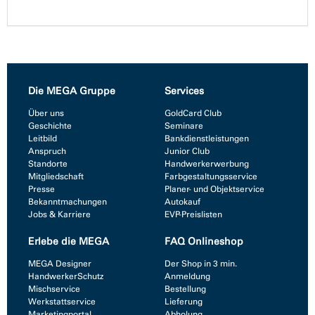
Die MEGA Gruppe
Services
Über uns
GoldCard Club
Geschichte
Seminare
Leitbild
Bankdienstleistungen
Anspruch
Junior Club
Standorte
Handwerkerwerbung
Mitgliedschaft
Farbgestaltungsservice
Presse
Planer- und Objektservice
Bekanntmachungen
Autokauf
Jobs & Karriere
EVP-Preislisten
Erlebe die MEGA
FAQ Onlineshop
MEGA Designer
Der Shop in 3 min.
HandwerkerSchutz
Anmeldung
Mischservice
Bestellung
Werkstattservice
Lieferung
Marketingportal
Abholung