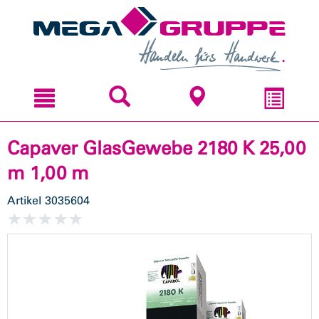
Zum
Zum
Inhal
Navi
sprin
sprin
Capaver GlasGewebe 2180 K 25,00
m 1,00 m
Artikel
3035604