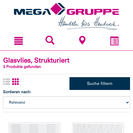
Zum
Zum
Inhal
Navi
sprin
sprin
Glasvlies, Strukturiert
3 Produkte gefunden
Suche filtern
Sortieren nach: