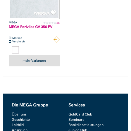
MEGA
(0)
MEGA Perlvlies GV 350 PV
Merken
Vergleich
mehr Varianten
Die MEGA Gruppe
Services
Über uns
GoldCard Club
Geschichte
Seminare
Leitbild
Bankdienstleistungen
Anspruch
Junior Club