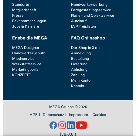
Standorte
Handwerkerwerbung
Mitgliedschaft
Farbgestaltungsservice
Presse
Planer- und Objektservice
Bekanntmachungen
Autokauf
Jobs & Karriere
EVP-Preislisten
Erlebe die MEGA
FAQ Onlineshop
MEGA Designer
Der Shop in 3 min.
HandwerkerSchutz
Anmeldung
Mischservice
Bestellung
Werkstattservice
Lieferung
Marketingportal
Abholung
KONZEPTE
Zahlung
Mein Konto
Kontakt
MEGA Gruppe © 2026
AGB
Datenschutz
Impressum
Cookies
(v6.0.0.)