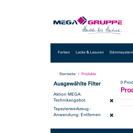
Zum
Zum
Inhalt
Navigationsmenü
springen
springen
Farben
Lacke & Lasuren
Dämmsysteme
Startseite
Produkte
0 Pro
Ausgewählte Filter
Pro
Aktion MEGA:
Technikangebot
Tapezierwerkzeug -
Anwendung: Entfernen