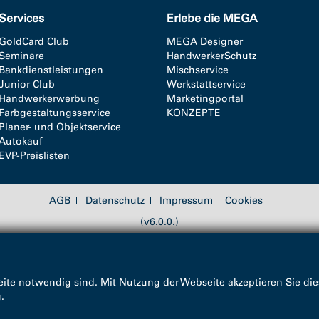
Services
Erlebe die MEGA
GoldCard Club
MEGA Designer
Seminare
HandwerkerSchutz
Bankdienstleistungen
Mischservice
Junior Club
Werkstattservice
Handwerkerwerbung
Marketingportal
Farbgestaltungsservice
KONZEPTE
Planer- und Objektservice
Autokauf
EVP-Preislisten
AGB
Datenschutz
Impressum
Cookies
(v6.0.0.)
ite notwendig sind. Mit Nutzung der Webseite akzeptieren Sie die
g
.