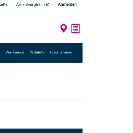
ettel
Anmelden
Artikelvergleich
(
0
)
Werkzeuge
%Sale%
Preishammer