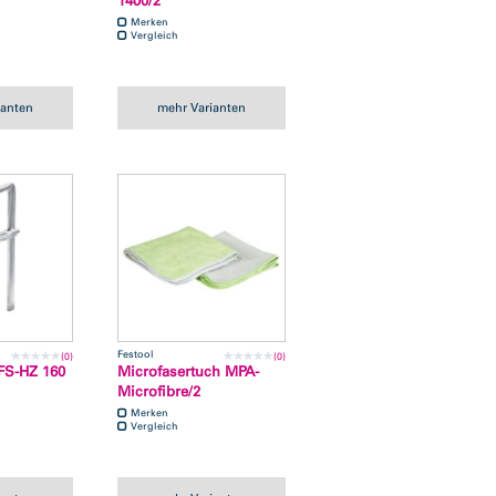
1400/2
Merken
Vergleich
ianten
mehr Varianten
Festool
(0)
(0)
FS-HZ 160
Microfasertuch MPA-
Microfibre/2
Merken
Vergleich