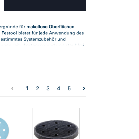
ergründe für
makellose Oberflächen
.
, Festool bietet für jede Anwendung des
bgestimmtes Systemzubehör und
ungen zeit-, kostensparend und staubfrei
hmens
nz
(current)
1
2
3
4
5