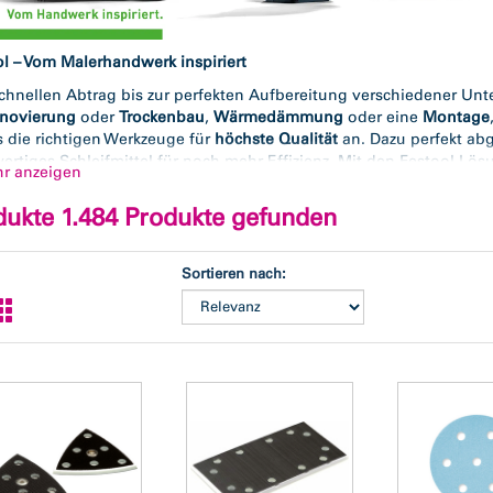
l – Vom Malerhandwerk inspiriert
chnellen Abtrag bis zur perfekten Aufbereitung verschiedener Unt
novierung
oder
Trockenbau
,
Wärmedämmung
oder eine
Montage
 die richtigen Werkzeuge für
höchste Qualität
an. Dazu perfekt a
rtiges Schleifmittel für noch mehr Effizienz. Mit den Festool Lös
hr anzeigen
en.
dukte 1.484 Produkte gefunden
l steht für:
hster Qualitätsanspruch eines traditionsreichen Familienunterne
fekt abgestimmtes Zubehör und Schleifmittel für maximale Effizie
Sortieren nach:
ubarmes, zeitsparendes und ergonomisches Arbeiten
fes Verständnis für die Arbeitsabläufe professioneller Anwender
assender, praxisnaher Service für Profis:
www.festool.de/service