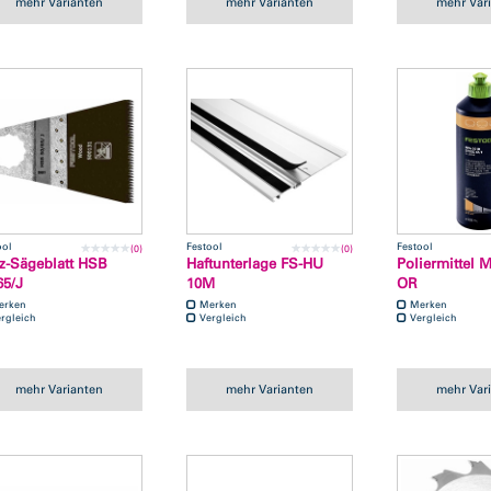
mehr Varianten
mehr Varianten
mehr Var
ool
Festool
Festool
(0)
(0)
z-Sägeblatt HSB
Haftunterlage FS-HU
Poliermittel 
65/J
10M
OR
erken
Merken
Merken
rgleich
Vergleich
Vergleich
mehr Varianten
mehr Varianten
mehr Var