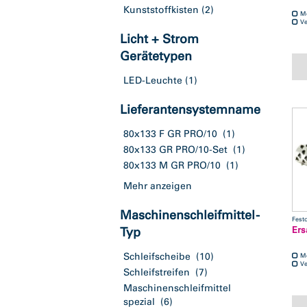
Kunststoffkisten
(2)
M
Ve
Licht + Strom
Gerätetypen
LED-Leuchte
(1)
Lieferantensystemname
80x133 F GR PRO/10
(1)
80x133 GR PRO/10-Set
(1)
80x133 M GR PRO/10
(1)
Mehr anzeigen
Maschinenschleifmittel -
Fest
Ers
Typ
Schleifscheibe
(10)
M
Ve
Schleifstreifen
(7)
Maschinenschleifmittel
spezial
(6)