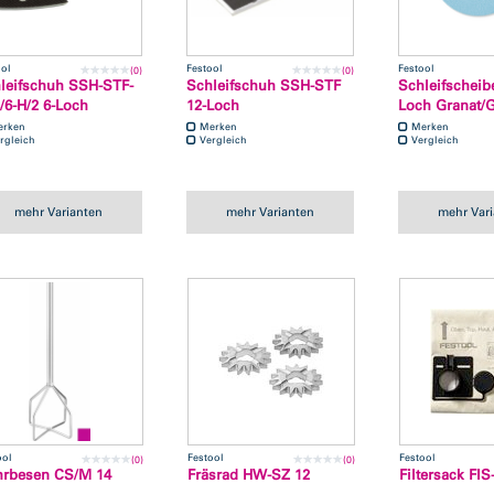
ool
Festool
Festool
(0)
(0)
leifschuh SSH-STF-
Schleifschuh SSH-STF
Schleifscheib
/6-H/2 6-Loch
12-Loch
Loch Granat/
erken
Merken
Merken
rgleich
Vergleich
Vergleich
mehr Varianten
mehr Varianten
mehr Var
ool
Festool
Festool
(0)
(0)
rbesen CS/M 14
Fräsrad HW-SZ 12
Filtersack FIS