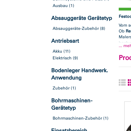
Ausbau
(1)
Festoo
Absauggeräte Gerätetyp
Vom s
Absauggeräte-Zubehör
(8)
Ob
Re
Malers
Antriebsart
hochwe
... me
arbeit
Akku
(11)
Pro
Festoo
Elektrisch
(9)
Höc
Bodenleger Handwerk.
Per
Anwendung
Sta
Tie
Zubehör
(1)
Umf
Bohrmaschinen -
Gerätetyp
Bohrmaschinen-Zubehör
(1)
Einsatzbereich