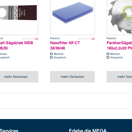
ool
Festool
Festool
(0)
(0)
all-Sägeblatt MSB
Nassfilter NF-CT
Panther-Sägeb
35/Bi
26/36/48
160x2,2x20 P
erken
Merken
Merken
rgleich
Vergleich
Vergleich
mehr Varianten
mehr Varianten
mehr Var
Services
Erlebe die MEGA