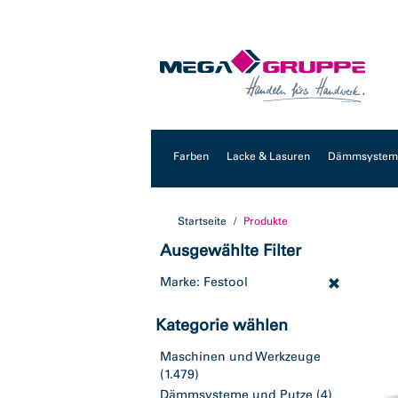
Zum
Zum
Inhalt
Navigationsmenü
springen
springen
Farben
Lacke & Lasuren
Dämmsysteme
Startseite
Produkte
Ausgewählte Filter
Marke: Festool
Kategorie wählen
Maschinen und Werkzeuge
(1.479)
Dämmsysteme und Putze
(4)