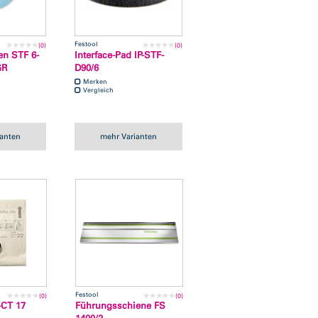
Festool
(0)
(0)
en STF 6-
Interface-Pad IP-STF-
GR
D90/6
Merken
Vergleich
ianten
mehr Varianten
Festool
(0)
(0)
-CT 17
Führungsschiene FS