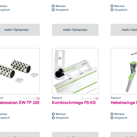
erken
Merken
Merken
rgleich
Vergleich
Vergleich
mehr Varianten
mehr Varianten
mehr Var
ool
Festool
Festool
(0)
(0)
atzwalzen EW-TP 220
Kombischmiege FS-KS
Hebelzwinge 
erken
Merken
Merken
rgleich
Vergleich
Vergleich