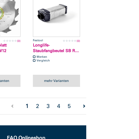
Festool
(0)
(0)
latt
Longlife-
W12
Staubfangbeutel SB R...
Merken
Vergleich
ianten
mehr Varianten
(current)
1
2
3
4
5
FAQ Onlineshop