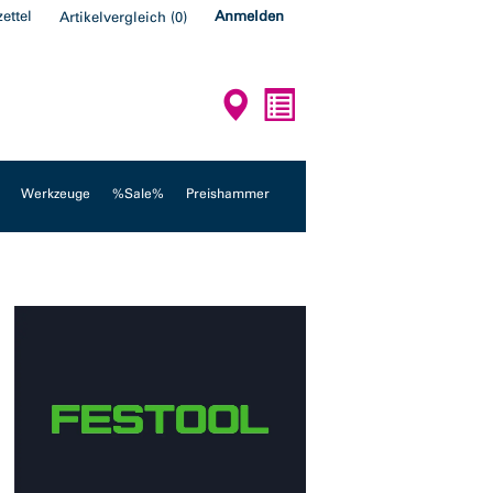
ettel
Anmelden
Artikelvergleich
(
0
)
Werkzeuge
%Sale%
Preishammer