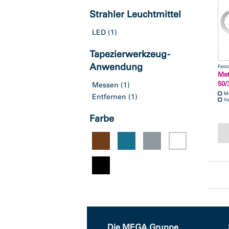
Strahler Leuchtmittel
LED
(1)
Tapezierwerkzeug -
Anwendung
Fest
Met
50/
Messen
(1)
M
Entfernen
(1)
Ve
Farbe
Die MEGA Gruppe