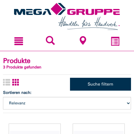
Zum
Zum
Inhal
Navi
sprin
sprin
Produkte
3 Produkte gefunden
Suche filtern
Sortieren nach: