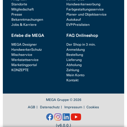
Standorte
Handwerkerwerbung
Mitgliedschaft
Farbgestaltungsservice
Presse
Planer- und Objektservice
Bekanntmachungen
Autokauf
Jobs & Karriere
EVP-Preislisten
Erlebe die MEGA
FAQ Onlineshop
MEGA Designer
Der Shop in 3 min.
HandwerkerSchutz
Anmeldung
Mischservice
Bestellung
Werkstattservice
Lieferung
Marketingportal
Abholung
KONZEPTE
Zahlung
Mein Konto
Kontakt
MEGA Gruppe © 2026
AGB
Datenschutz
Impressum
Cookies
(v6.0.0.)