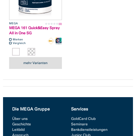
MEGA
(0)
MEGA 161 Quick&Easy Spray
All in One SG
Merken
Vergleich
mehr Varianten
Die MEGA Gruppe
Services
Über uns
GoldCard Club
Geschichte
Seminare
Leitbild
Bankdienstleistungen
Anspruch
Junior Club