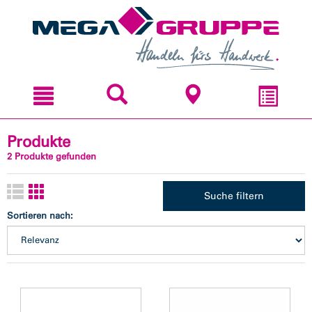
Zum
Zum
Inhal
Navi
sprin
sprin
Produkte
2 Produkte gefunden
Suche filtern
Sortieren nach: