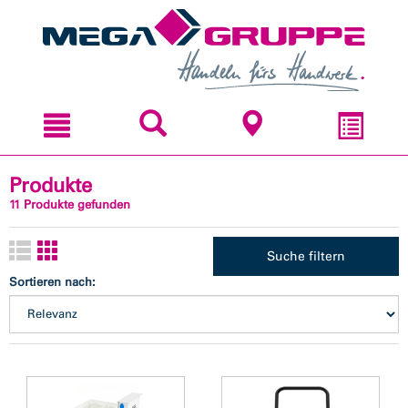
Zum
Zum
Inhal
Navi
sprin
sprin
Produkte
11 Produkte gefunden
Suche filtern
Sortieren nach: