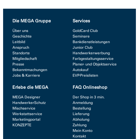
Die MEGA Gruppe
Services
Über uns
GoldCard Club
Geschichte
Seminare
Leitbild
Bankdienstleistungen
Anspruch
Junior Club
Standorte
Handwerkerwerbung
Mitgliedschaft
Farbgestaltungsservice
Presse
Planer- und Objektservice
Bekanntmachungen
Autokauf
Jobs & Karriere
EVP-Preislisten
Erlebe die MEGA
FAQ Onlineshop
MEGA Designer
Der Shop in 3 min.
HandwerkerSchutz
Anmeldung
Mischservice
Bestellung
Werkstattservice
Lieferung
Marketingportal
Abholung
KONZEPTE
Zahlung
Mein Konto
Kontakt