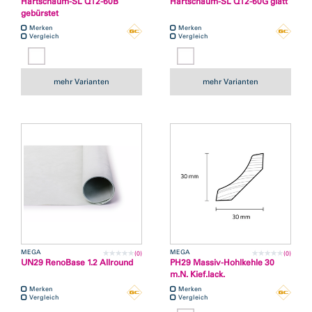
Hartschaum-SL Q12-60B
Hartschaum-SL Q12-60G glatt
gebürstet
Merken
Merken
Vergleich
Vergleich
mehr Varianten
mehr Varianten
MEGA
MEGA
(0)
(0)
UN29 RenoBase 1.2 Allround
PH29 Massiv-Hohlkehle 30
m.N. Kief.lack.
Merken
Merken
Vergleich
Vergleich