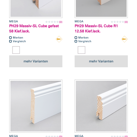
MEGA
MEGA
(0)
(0)
PH29 Massiv-SL Cube gefast
PH29 Massiv-SL Cube R1
58 Kief.lack.
12.58 Kief.lack.
Merken
Merken
Vergleich
Vergleich
mehr Varianten
mehr Varianten
MEGA
MEGA
(0)
(0)