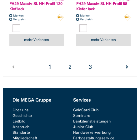
PH29 Massiv-SL HH-Profil 120
PH29 Massiv-SL HH-Profil 58
Kief.lack.
Kiefer lack.
Merken
Merken
Vergleich
Vergleich
mehr Varianten
mehr Varianten
(current)
1
2
3
Die MEGA Gruppe
Services
Über uns
GoldCard Club
Geschichte
Seminare
Leitbild
Bankdienstleistungen
Anspruch
Junior Club
Standorte
Handwerkerwerbung
Mitgliedschaft
Farbgestaltungsservice