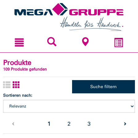
Zum
Zum
Inhal
Navi
sprin
sprin
Produkte
109 Produkte gefunden
Suche filtern
Sortieren nach:
(current)
1
2
3