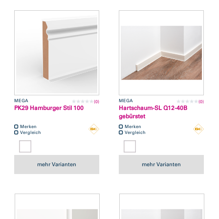
MEGA
MEGA
(0)
(0)
PK29 Hamburger Stil 100
Hartschaum-SL Q12-40B
gebürstet
Merken
Merken
Vergleich
Vergleich
mehr Varianten
mehr Varianten