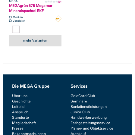
MEGA
(0)
MEGAgrün 675 Megamur
Mineralspachtel EKF
Merken
Vergleich
mehr Varianten
Die MEGA Gruppe
Services
Über uns
GoldCard Club
Geschichte
Seminare
Leitbild
Bankdienstleistungen
Anspruch
Junior Club
Standorte
Handwerkerwerbung
Mitgliedschaft
Farbgestaltungsservice
Presse
Planer- und Objektservice
Bekanntmachungen
Autokauf