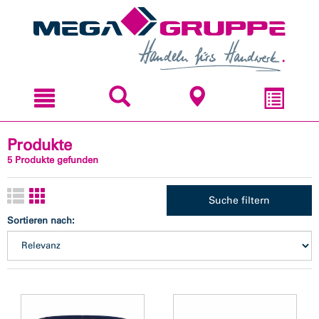
Zum
Zum
Inhal
Navi
sprin
sprin
Produkte
5 Produkte gefunden
Suche filtern
Sortieren nach: