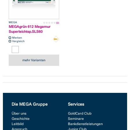
MEGA
(0)
MEGAgrün 612 Megamur
Superleichtsp.SLS60
Merken
Vergleich
mehr Varianten
Die MEGA Gruppe
Services
Über uns
GoldCard Club
Geschichte
Seminare
Leitbild
Bankdienstleistungen
Anspruch
Junior Club