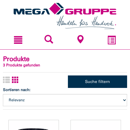
Zum
Zum
Inhal
Navi
sprin
sprin
Produkte
3 Produkte gefunden
Suche filtern
Sortieren nach: