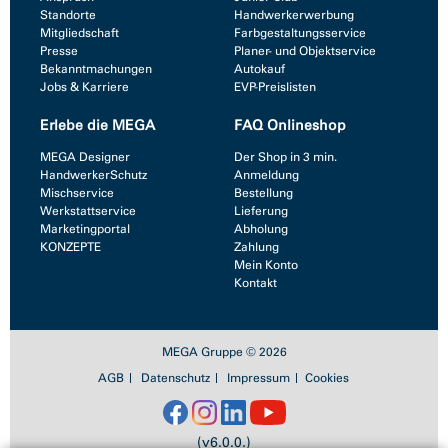
Standorte
Handwerkerwerbung
Mitgliedschaft
Farbgestaltungsservice
Presse
Planer- und Objektservice
Bekanntmachungen
Autokauf
Jobs & Karriere
EVP-Preislisten
Erlebe die MEGA
FAQ Onlineshop
MEGA Designer
Der Shop in 3 min.
HandwerkerSchutz
Anmeldung
Mischservice
Bestellung
Werkstattservice
Lieferung
Marketingportal
Abholung
KONZEPTE
Zahlung
Mein Konto
Kontakt
MEGA Gruppe © 2026
AGB
Datenschutz
Impressum
Cookies
(v6.0.0.)