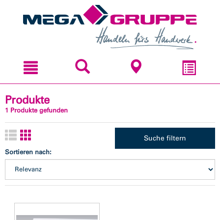
Zum
Zum
Inhal
Navi
sprin
sprin
Produkte
1 Produkte gefunden
Suche filtern
Sortieren nach: