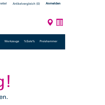
ettel
Anmelden
Artikelvergleich
(
0
)
Werkzeuge
%Sale%
Preishammer
g!
en.