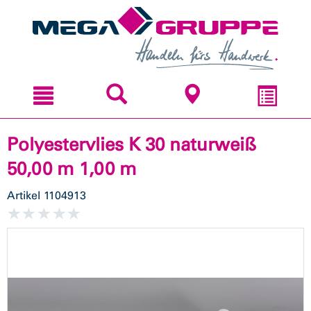
Zum
Zum
Inhal
Navi
sprin
sprin
Polyestervlies K 30 naturweiß
50,00 m 1,00 m
Artikel
1104913