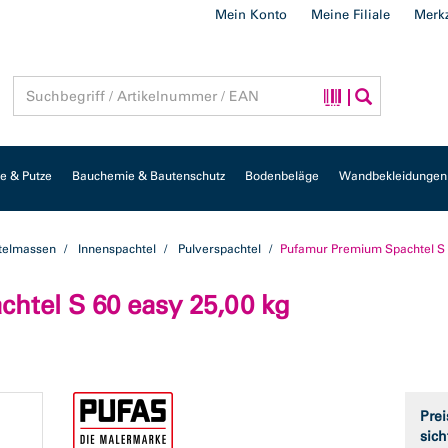
Mein Konto
Meine Filiale
Merkz
 & Putze
Bauchemie & Bautenschutz
Bodenbeläge
Wandbekleidungen
telmassen
Innenspachtel
Pulverspachtel
Pufamur Premium Spachtel S
tel S 60 easy 25,00 kg
Prei
sich