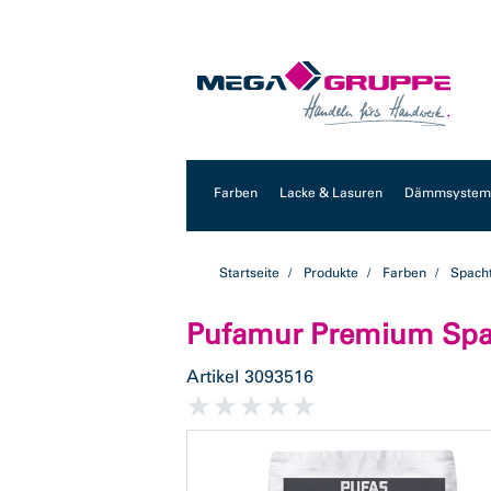
Zum
Zum
Inhalt
Navigationsmenü
springen
springen
Farben
Lacke & Lasuren
Dämmsysteme
Startseite
Produkte
Farben
Spach
Pufamur Premium Spach
Artikel
3093516