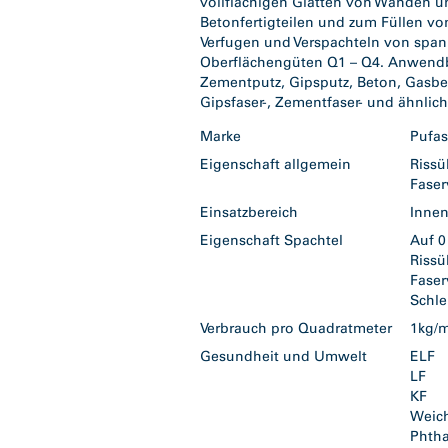
vollflächigen Glätten von Wänden u
Betonfertigteilen und zum Füllen vo
Verfugen und Verspachteln von span
Oberflächengüten Q1 – Q4. Anwendba
Zementputz, Gipsputz, Beton, Gasbe
Gipsfaser-, Zementfaser- und ähnli
Marke
Pufa
Eigenschaft allgemein
Riss
Faser
Einsatzbereich
Inne
Eigenschaft Spachtel
Auf 0
Riss
Faser
Schle
Verbrauch pro Quadratmeter
1kg/m
Gesundheit und Umwelt
ELF
LF
KF
Weic
Phtha