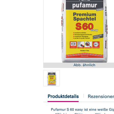
Abb. ähnlich
current
Produktdetails
Rezensione
tab:
Pufamur S 60 easy ist eine weiße G