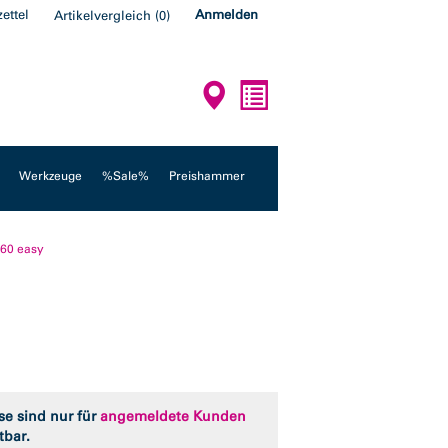
ettel
Anmelden
Artikelvergleich
(
0
)
Werkzeuge
%Sale%
Preishammer
 60 easy
se sind nur für
angemeldete Kunden
tbar.