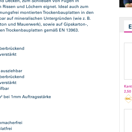
nd Decken, zum Schließen von Fugen in
n Rissen und Löchern eignet. Ideal auch zum
nungsfrei montierten Trockenbauplatten in den
r auf mineralischen Untergründen (wie z. B.
ton und Mauerwerk), sowie auf Gipskarton-,
chen Trockenbauplatten gemäß EN 13963.
s
überbrückend
verstärkt
n
 ausziehbar
überbrückend
verstärkt
Kant
ifbar
2,50
² bei 1mm Auftragsstärke
hmacherfrei
latfrei