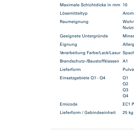
Maximale Schichtdicke in mm
10
Lösemitteltyp
Arom
Raumeignung
Woh
Nutz
Geeignete Untergründe
Mine
Eignung
Aller
Verarbeitung Farbe/Lack/Lasur
Spac
Brandschutz-/Baustoffklassen
A1
Lieferform
Pulv
Einsatzgebiete Q1 - Q4
Q1
Q2
Q3
Q4
Emicode
EC1 
Lieferform / Gebindeeinheit
25 k