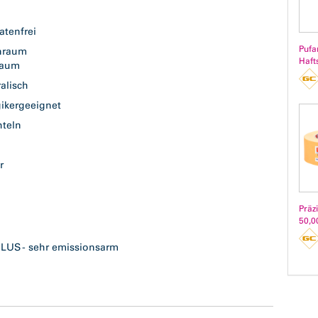
atenfrei
Pufa
nraum
Haft
raum
ralisch
gikergeeignet
hteln
er
Präz
50,0
PLUS - sehr emissionsarm
g