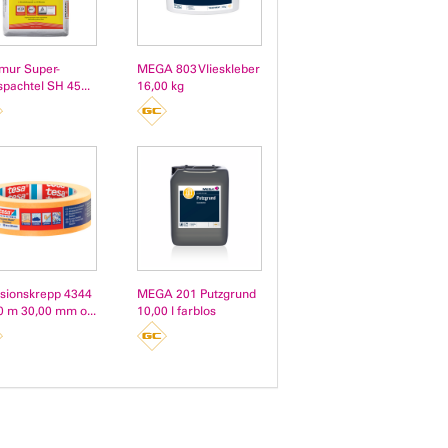
mur Super-
MEGA 803 Vlieskleber
spachtel SH 45...
16,00 kg
isionskrepp 4344
MEGA 201 Putzgrund
0 m 30,00 mm o...
10,00 l farblos