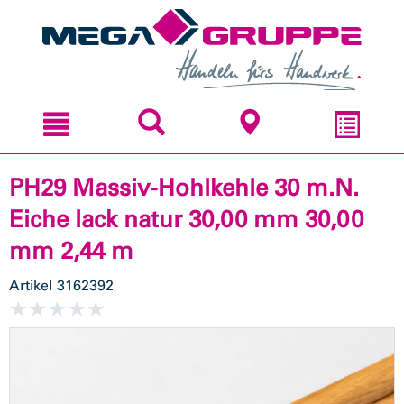
Zum
Zum
Inhal
Navi
sprin
sprin
PH29 Massiv-Hohlkehle 30 m.N.
Eiche lack natur 30,00 mm 30,00
mm 2,44 m
Artikel
3162392