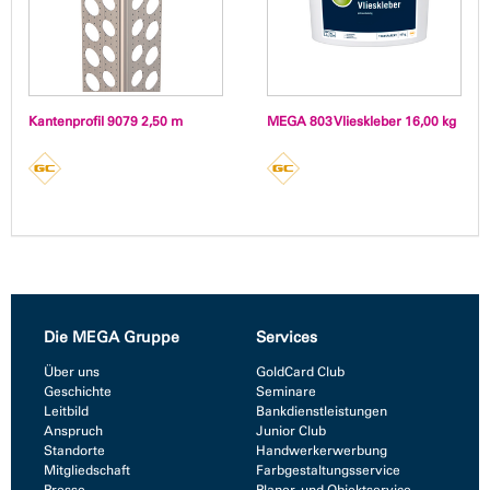
Kantenprofil 9079 2,50 m
MEGA 803 Vlieskleber 16,00 kg
Die MEGA Gruppe
Services
Über uns
GoldCard Club
Geschichte
Seminare
Leitbild
Bankdienstleistungen
Anspruch
Junior Club
Standorte
Handwerkerwerbung
Mitgliedschaft
Farbgestaltungsservice