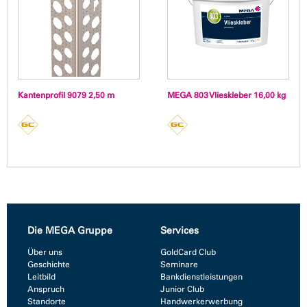
Kantenprofil 9079 2,50 m
MEGA 803 Vlieskleber 16,00 kg
Die MEGA Gruppe
Services
Über uns
GoldCard Club
Geschichte
Seminare
Leitbild
Bankdienstleistungen
Anspruch
Junior Club
Standorte
Handwerkerwerbung