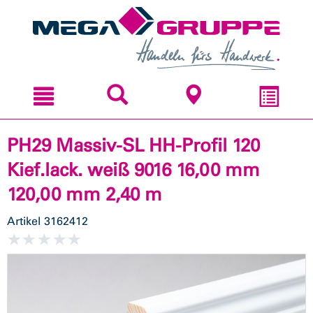
Zum
Zum
Inhal
Navi
sprin
sprin
PH29 Massiv-SL HH-Profil 120
Kief.lack. weiß 9016 16,00 mm
120,00 mm 2,40 m
Artikel
3162412