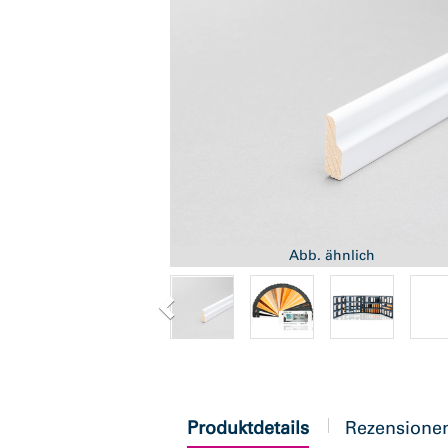
Abb. ähnlich
current
Produktdetails
Rezensione