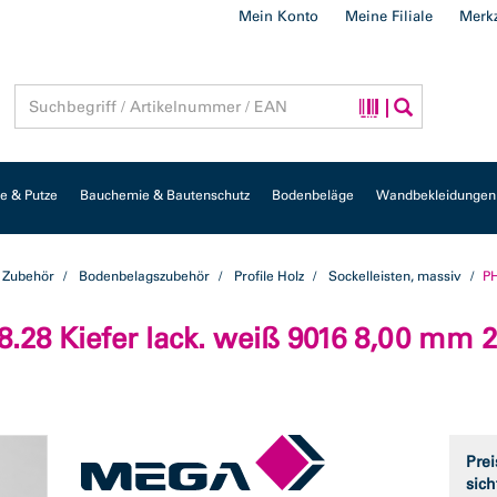
Mein Konto
Meine Filiale
Merkz
 & Putze
Bauchemie & Bautenschutz
Bodenbeläge
Wandbekleidungen
 Zubehör
Bodenbelagszubehör
Profile Holz
Sockelleisten, massiv
PH
8.28 Kiefer lack. weiß 9016 8,00 mm
Prei
sich