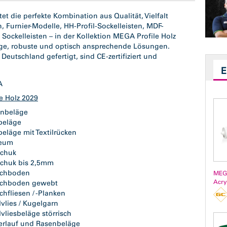
et die perfekte Kombination aus Qualität, Vielfalt
 Furnier-Modelle, HH-Profil-Sockelleisten, MDF-
Sockelleisten – in der Kollektion MEGA Profile Holz
bige, robuste und optisch ansprechende Lösungen.
eutschland gefertigt, sind CE-zertifiziert und
GA
le Holz 2029
gnbeläge
lbeläge
beläge mit Textilrücken
leum
schuk
schuk bis 2,5mm
ichboden
MEG
Acry
ichboden gewebt
chfliesen / -Planken
vlies / Kugelgarn
vliesbeläge störrisch
erlauf und Rasenbeläge