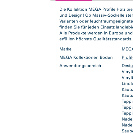
tab:
Die Kollektion MEGA Profile Holz biet
und Design! Ob Massiv-Sockelleisten,
Varianten oder feuchtraumgeeignete 
finden Sie für jeden Einsatz langle
Alle Produkte werden in Europa und D
erfüllen höchste Qualitätsstandards.
Marke
ME
MEGA Kollektionen Boden
Profi
Anwendungsbereich
Desi
Viny
Vinyl
Lino
Kaut
Kaut
Tepp
Tepp
Teppi
Nadel
Nadel
Saub