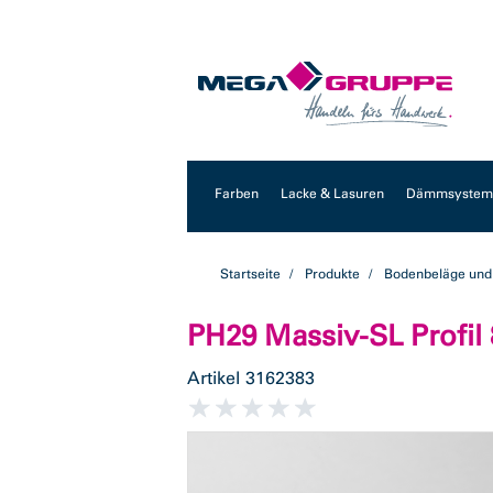
Zum
Zum
Inhalt
Navigationsmenü
springen
springen
Farben
Lacke & Lasuren
Dämmsysteme
Startseite
Produkte
Bodenbeläge und
PH29 Massiv-SL Profil 
Artikel
3162383