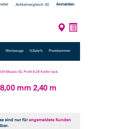
ettel
Anmelden
Artikelvergleich
(
0
)
Werkzeuge
%Sale%
Preishammer
29 Massiv-SL Profil 8.28 Kiefer lack.
 28,00 mm 2,40 m
se sind nur für
angemeldete Kunden
tbar.