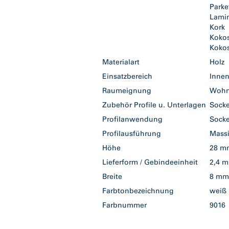
Parke
Lami
Kork
Kokos
Kokos
Materialart
Holz
Einsatzbereich
Inne
Raumeignung
Woh
Zubehör Profile u. Unterlagen
Socke
Profilanwendung
Socke
Profilausführung
Mass
Höhe
28 
Lieferform / Gebindeeinheit
2,4 
Breite
8 m
Farbtonbezeichnung
wei
Farbnummer
901