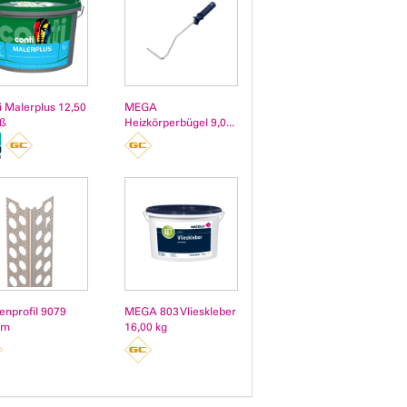
i Malerplus 12,50
MEGA
iß
Heizkörperbügel 9,0...
enprofil 9079
MEGA 803 Vlieskleber
 m
16,00 kg