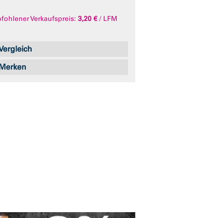
ohlener Verkaufspreis:
3,20 €
/ LFM
Vergleich
Merken
Abb. ähnlich
Abb. ähnlich