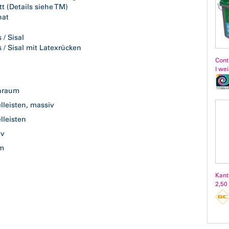
tt (Details siehe TM)
nat
 / Sisal
 / Sisal mit Latexrücken
Cont
l we
n
nraum
lleisten, massiv
lleisten
iv
mm
m
Kant
m
2,50
ß
6