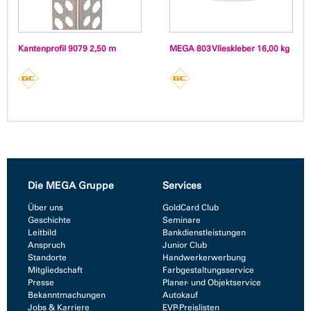
Kantenprofil 9079 2,50 m
MEGA 803 Vlieskleber 16,00 kg
Die MEGA Gruppe
Services
Über uns
GoldCard Club
Geschichte
Seminare
Leitbild
Bankdienstleistungen
Anspruch
Junior Club
Standorte
Handwerkerwerbung
Mitgliedschaft
Farbgestaltungsservice
Presse
Planer- und Objektservice
Bekanntmachungen
Autokauf
Jobs & Karriere
EVP-Preislisten