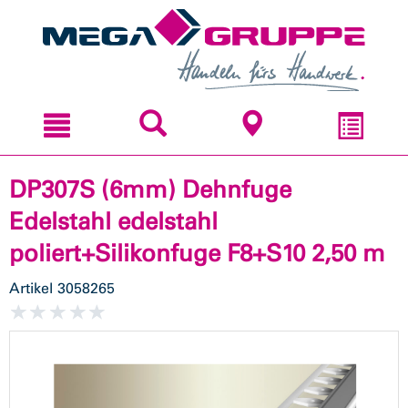
Zum
Zum
Inhal
Navi
sprin
sprin
DP307S (6mm) Dehnfuge
Edelstahl edelstahl
poliert+Silikonfuge F8+S10 2,50 m
Artikel
3058265