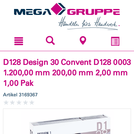
Zum
Zum
Inhal
Navi
sprin
sprin
D128 Design 30 Convent D128 0003
1.200,00 mm 200,00 mm 2,00 mm
1,00 Pak
Artikel
3169367