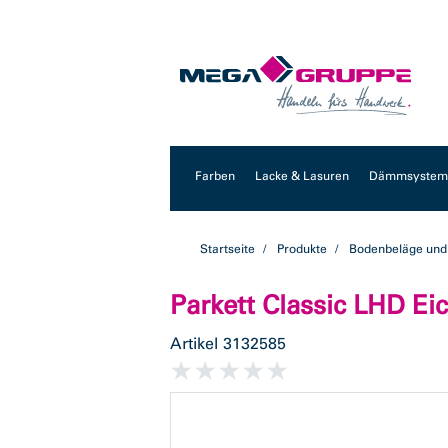
Zum
Zum
Inhalt
Navigationsmenü
springen
springen
Farben
Lacke & Lasuren
Dämmsysteme
Startseite
Produkte
Bodenbeläge und
Parkett Classic LHD E
Artikel
3132585