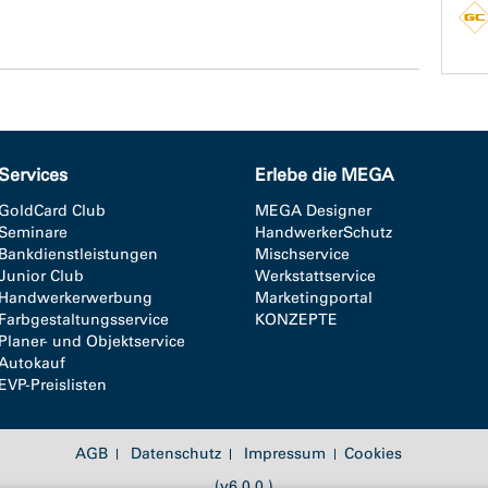
e
Services
Erlebe die MEGA
GoldCard Club
MEGA Designer
Seminare
HandwerkerSchutz
Bankdienstleistungen
Mischservice
Junior Club
Werkstattservice
Handwerkerwerbung
Marketingportal
Farbgestaltungsservice
KONZEPTE
Planer- und Objektservice
Autokauf
EVP-Preislisten
AGB
Datenschutz
Impressum
Cookies
(v6.0.0.)