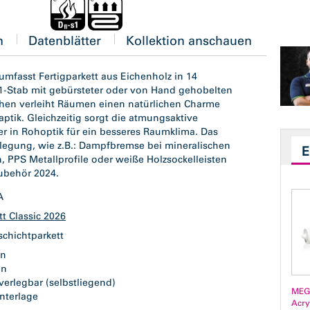
n
Datenblätter
Kollektion anschauen
umfasst Fertigparkett aus Eichenholz in 14
1-Stab mit gebürsteter oder von Hand gehobelten
chen verleiht Räumen einen natürlichen Charme
tik. Gleichzeitig sorgt die atmungsaktive
er in Rohoptik für ein besseres Raumklima. Das
legung, wie z.B.: Dampfbremse bei mineralischen
 PPS Metallprofile oder weiße Holzsockelleisten
ubehör 2024.
GA
tt Classic 2026
schichtparkett
en
ken
verlegbar (selbstliegend)
MEG
Unterlage
Acry