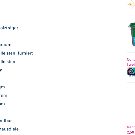
e
t
olzträger
n
nraum
lleisten, furniert
Cont
lleisten
l we
mm
k
 qm
0 mm
 mm
ndbar
Kant
dhausdiele
2,50