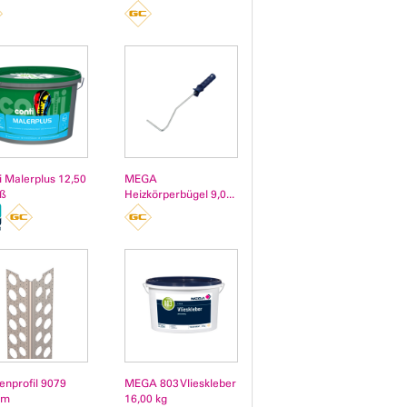
i Malerplus 12,50
MEGA
iß
Heizkörperbügel 9,0...
enprofil 9079
MEGA 803 Vlieskleber
 m
16,00 kg