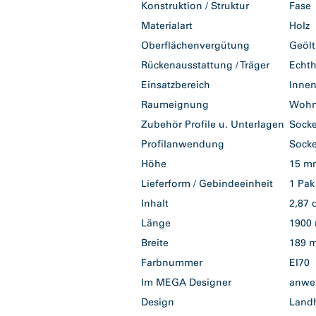
Konstruktion / Struktur
Fas
Materialart
Holz
Oberflächenvergütung
Geöl
Rückenausstattung / Träger
Echth
Einsatzbereich
Inne
Raumeignung
Woh
Zubehör Profile u. Unterlagen
Socke
Profilanwendung
Socke
Höhe
15 
Lieferform / Gebindeeinheit
1 Pa
Inhalt
2,87
Länge
190
Breite
189
Farbnummer
EI70
Im MEGA Designer
anwe
Design
Lan