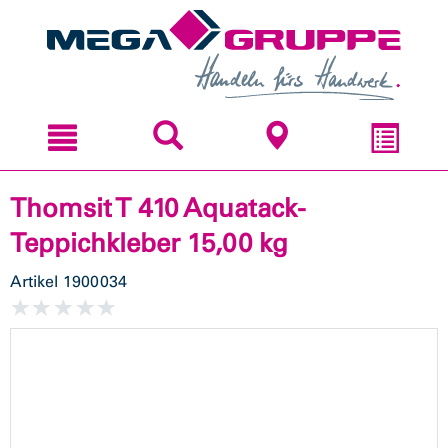
Zum
Zum
Inhal
Navi
sprin
sprin
Thomsit T 410 Aquatack-
Teppichkleber 15,00 kg
Artikel
1900034