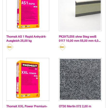
Thomsit AS 1 Rapid Anhydrit-
PK29 TLE55 ohne Steg weiß
Ausgleich 25,00 kg
0117 10,00 mm 55,00 mm 4,0...
Thomsit XXL Power Premium-
OT30 Merlin 072 2,00 m