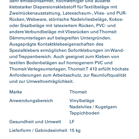
Sehr emissionsarmer, hochwertiger und äußerst
klebstarker Dispersionsklebstoff für Textilbeläge mit
Zweitrückenausstattung, Latexschaum-, Vlies- und PUR-
Rücken, Webware, störrische Nadelvliesbeläge, Kokos-
oder Sisalbeläge mit latexiertem Rücken, PVC- und
andere Verbundbeläge mit Vliesrücken und Thomsit
Dämmunterlagen auf belegreifen Untergründen.
Ausgeprägte Kontaktklebeeigenschaften des
Spezialklebers ermöglichen Sofortklebungen im Wand-
und Treppenbereich. Auch geeignet zum Kleben von
textilen Bodenbelägen auf homogenem PVC und
Thomsit Verlegeunterlagen. Thomsit T 410 erfüllt höchste
Anforderungen zum Arbeitsschutz, zur Raumluftqualität
und zur Umweltverträglichkeit.
Marke
Thomsit
Anwendungsbereich
Vinylbeläge
Nadelvlies / Kugelgarn
Teppichboden
Gesundheit und Umwelt
LF
Lieferform / Gebindeeinheit
15 kg