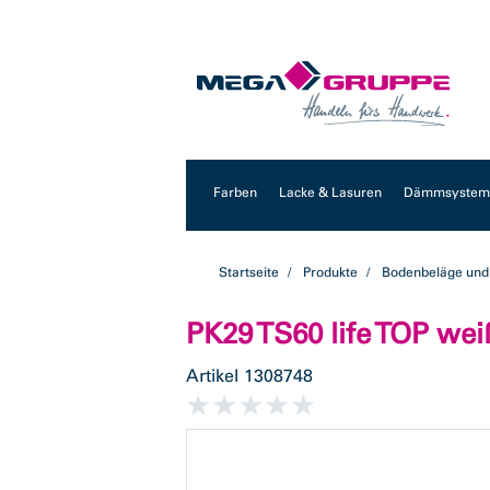
Zum
Zum
Inhalt
Navigationsmenü
springen
springen
Farben
Lacke & Lasuren
Dämmsysteme
Startseite
Produkte
Bodenbeläge und
PK29 TS60 life TOP we
Artikel
1308748