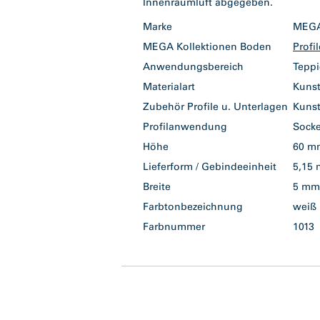
Marke
ME
MEGA Kollektionen Boden
Profi
Anwendungsbereich
Tepp
Materialart
Kuns
Zubehör Profile u. Unterlagen
Kunst
Profilanwendung
Socke
Höhe
60 
Lieferform / Gebindeeinheit
5,15
Breite
5 m
Farbtonbezeichnung
wei
Farbnummer
1013