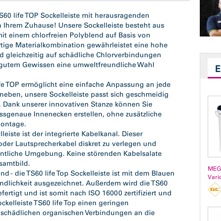
60 life TOP Sockelleiste mit herausragenden
in Ihrem Zuhause! Unsere Sockelleiste besteht aus
it einem chlorfreien Polyblend auf Basis von
rtige Materialkombination gewährleistet eine hohe
nd gleichzeitig auf schädliche Chlorverbindungen
it gutem Gewissen eine umweltfreundliche Wahl
life TOP ermöglicht eine einfache Anpassung an jede
neben, unsere Sockelleiste passt sich geschmeidig
k. Dank unserer innovativen Stanze können Sie
genaue Innenecken erstellen, ohne zusätzliche
Montage.
leiste ist der integrierte Kabelkanal. Dieser
 oder Lautsprecherkabel diskret zu verlegen und
entliche Umgebung. Keine störenden Kabelsalate
samtbild.
MEG
 - die TS60 life Top Sockelleiste ist mit dem Blauen
Vari
ndlichkeit ausgezeichnet. Außerdem wird die TS60
efertigt und ist somit nach ISO 16000 zertifiziert und
kelleiste TS60 life Top einen geringen
 schädlichen organischen Verbindungen an die