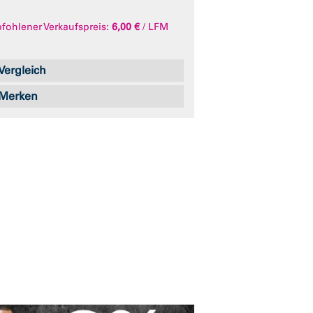
ohlener Verkaufspreis:
6,00 €
/ LFM
Vergleich
Merken
Abb. ähnlich
Abb. ähnlich