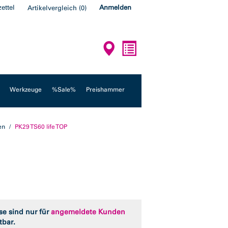
ettel
Anmelden
Artikelvergleich
(
0
)
Werkzeuge
%Sale%
Preishammer
en
PK29 TS60 life TOP
se sind nur für
angemeldete Kunden
tbar.