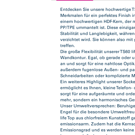
tab:
Entdecken Sie unsere hochwertige TS
Merkmalen für ein perfektes Finish 
einem hochwertigen HDF-Kern, der m
PP/TPE ummantelt ist. Diese einziga
Stabilität und Langlebigkeit, währe
verzichtet wird. Sie können also m
treffen.
Die große Flexibilität unserer TS60 
Wandkontur. Egal, ob gerade oder u
an und sorgt für eine nahtlose Opti
außerdem fugenlose Außen- und pass
Schneidarbeiten oder komplizierte 
Ein weiteres Highlight unserer Sockel
ermöglicht es Ihnen, kleine Telefon-
sorgt für eine aufgeräumte und ord
mehr, sondern ein harmonisches Ge
Unser Umweltversprechen: Beruhigend
Engel für die besondere Umweltfreu
life Top aus chlorfreiem Kunststoff g
emissionsarm. Zudem hat die Kernsoc
Emissionsgrad und es werden keine