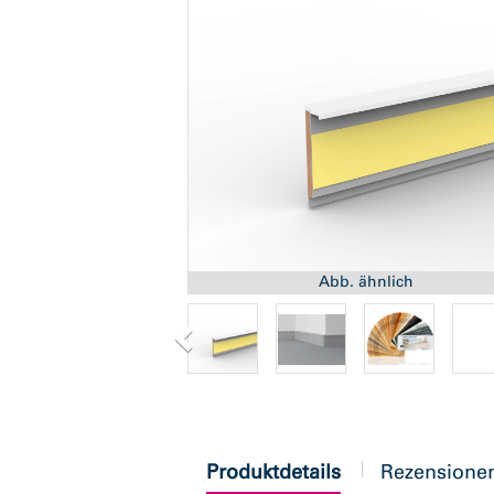
Abb. ähnlich
current
Produktdetails
Rezensione