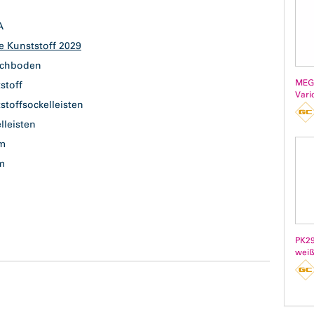
GA
le Kunststoff 2029
ichboden
MEG
tstoff
Vari
stoffsockelleisten
lleisten
mm
 m
m
ß
PK29
weiß