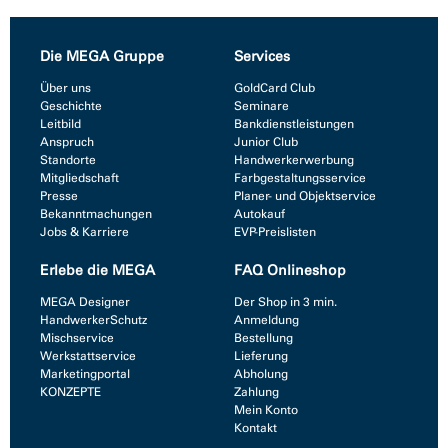
Die MEGA Gruppe
Services
Über uns
GoldCard Club
Geschichte
Seminare
Leitbild
Bankdienstleistungen
Anspruch
Junior Club
Standorte
Handwerkerwerbung
Mitgliedschaft
Farbgestaltungsservice
Presse
Planer- und Objektservice
Bekanntmachungen
Autokauf
Jobs & Karriere
EVP-Preislisten
Erlebe die MEGA
FAQ Onlineshop
MEGA Designer
Der Shop in 3 min.
HandwerkerSchutz
Anmeldung
Mischservice
Bestellung
Werkstattservice
Lieferung
Marketingportal
Abholung
KONZEPTE
Zahlung
Mein Konto
Kontakt