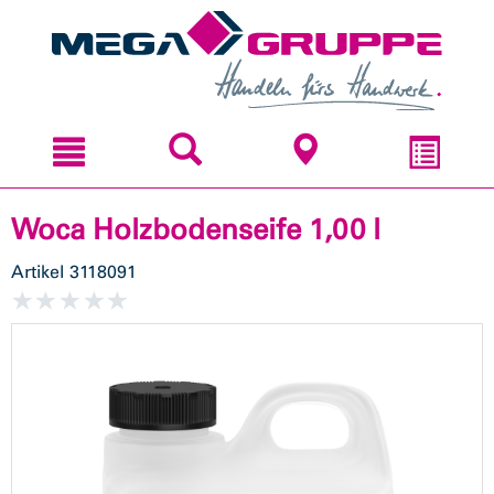
Zum
Zum
Inhal
Navi
sprin
sprin
Woca Holzbodenseife 1,00 l
Artikel
3118091