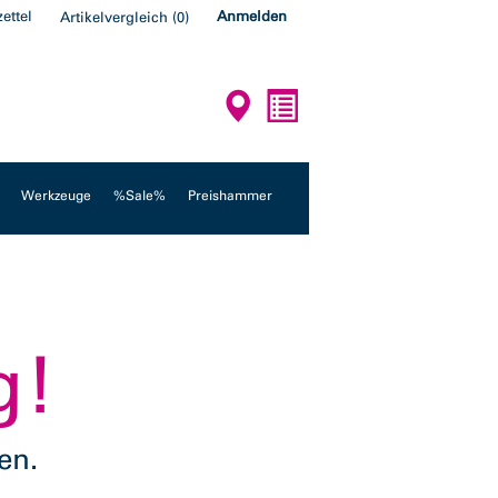
ettel
Anmelden
Artikelvergleich
(
0
)
Werkzeuge
%Sale%
Preishammer
g!
en.