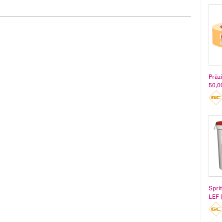
Präz
50,0
Spri
LEF 