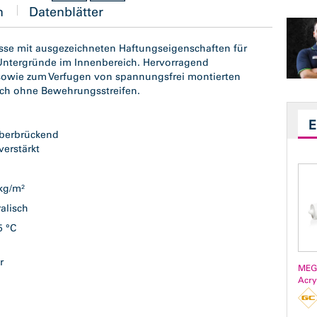
n
Datenblätter
sse mit ausgezeichneten Haftungseigenschaften für
 Untergründe im Innenbereich. Hervorragend
 sowie zum Verfugen von spannungsfrei montierten
uch ohne Bewehrungsstreifen.
s
überbrückend
verstärkt
n
 kg/m²
ralisch
 5 °C
er
MEG
Acry
g
ß