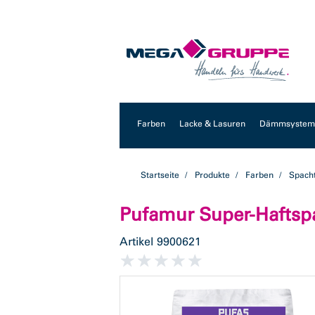
Zum
Zum
Inhalt
Navigationsmenü
springen
springen
Farben
Lacke & Lasuren
Dämmsysteme
Startseite
Produkte
Farben
Spach
Pufamur Super-Haftspa
Artikel
9900621