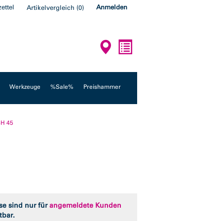
ettel
Anmelden
Artikelvergleich
(
0
)
Werkzeuge
%Sale%
Preishammer
SH 45
se sind nur für
angemeldete Kunden
tbar.