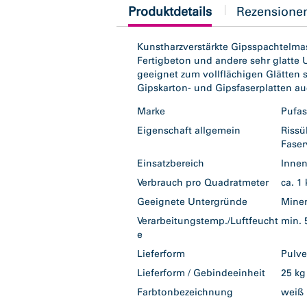
current
Produktdetails
Rezensione
tab:
Kunstharzverstärkte Gipsspachtelma
Fertigbeton und andere sehr glatte
geeignet zum vollflächigen Glätten
Gipskarton- und Gipsfaserplatten a
Marke
Pufa
Eigenschaft allgemein
Riss
Faser
Einsatzbereich
Inne
Verbrauch pro Quadratmeter
ca. 1
Geeignete Untergründe
Mine
Verarbeitungstemp./Luftfeucht
min.
e
Lieferform
Pulv
Lieferform / Gebindeeinheit
25 k
Farbtonbezeichnung
wei