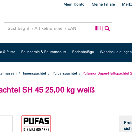
Mein Konto
Meine Filiale
Merkz
 & Putze
Bauchemie & Bautenschutz
Bodenbeläge
Wandbekleidungen
telmassen
Innenspachtel
Pulverspachtel
Pufamur Super-Haftspachtel 
chtel SH 45 25,00 kg weiß
Prei
sich