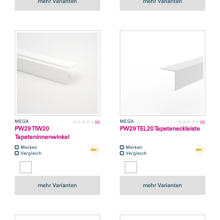
mehr Varianten
mehr Varianten
MEGA
MEGA
(0)
(0)
PW29 TIW20
PW29 TEL20 Tapeteneckleiste
Tapeteninnenwinkel
Merken
Merken
Vergleich
Vergleich
mehr Varianten
mehr Varianten